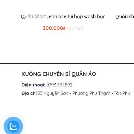
Thêm vào giỏ hàng
Quần short jean ace túi hộp wash bạc
Quần sh
Giá
Giá
300.000
₫
350.000
₫
gốc
hiện
là:
tại
₫350.000.
là:
₫300.000.
XƯỞNG CHUYÊN SỈ QUẦN ÁO
Điện thoại:
0793.781.592
Địa chỉ
:53 Nguyễn Sơn - Phường Phú Thạnh -Tân Phú