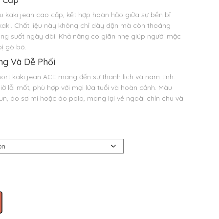
u kaki jean cao cấp, kết hợp hoàn hảo giữa sự bền bỉ
aki. Chất liệu này không chỉ dày dặn mà còn thoáng
ong suốt ngày dài. Khả năng co giãn nhẹ giúp người mặc
ị gò bó.
g Và Dễ Phối
ort kaki jean ACE mang đến sự thanh lịch và nam tính.
 lỗi mốt, phù hợp với mọi lứa tuổi và hoàn cảnh. Màu
un, áo sơ mi hoặc áo polo, mang lại vẻ ngoài chỉn chu và
00.
00.