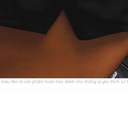
 màu đen là sản phẩm hoàn hảo dành cho những ai yêu thích sự ti