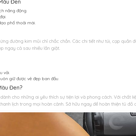
 Màu Đen
ch năng động.
đại.
ạo phố thoải mái.
ng đường kim mũi chỉ chắc chắn. Các chi tiết như túi, cạp quần đượ
ngay cả sau nhiều lần giặt.
 vải.
 luôn giữ được vẻ đẹp ban đầu.
 Màu Đen?
h cho những ai yêu thích sự tiện lợi và phong cách. Với chất liệ
thanh lịch trong mọi hoàn cảnh. Sở hữu ngay để hoàn thiện tủ đồ 