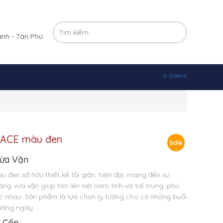
ạnh - Tân Phú
0 items
n ACE màu đen
Sale
Vừa Vặn
 đen sở hữu thiết kế tối giản, hiện đại, mang đến sự
áng vừa vặn giúp tôn lên nét nam tính và trẻ trung, phù
c nhau. Sản phẩm là lựa chọn lý tưởng cho cả những buổi
ường ngày.
o Cấp