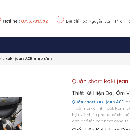
0793.781.592
Hotline :
Địa chỉ :
53 Nguyễn Sơn - Phú Th
rt kaki jean ACE màu đen
Quần short kaki jea
Thiết Kế Hiện Đại, Ôm 
Quần short kaki jean ACE
màu
thoải mái và linh hoạt. Form d
hợp với nhiều phong cách khá
dạo phố lẫn các hoạt động th
Chất Liệu Kaki Jean Ca