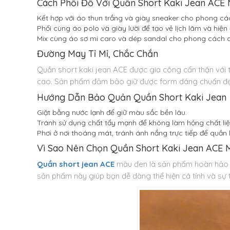
Cách Phối Đồ Với Quần Short Kaki Jean ACE
Kết hợp với áo thun trắng và giày sneaker cho phong cá
Phối cùng áo polo và giày lười để tạo vẻ lịch lãm và hiện 
Mix cùng áo sơ mi caro và dép sandal cho phong cách d
Đường May Tỉ Mỉ, Chắc Chắn
Quần short kaki jean ACE được gia công cẩn thận với từ
cao. Sản phẩm đảm bảo giữ được form dáng chuẩn đẹp 
Hướng Dẫn Bảo Quản Quần Short Kaki Jean
Giặt bằng nước lạnh để giữ màu sắc bền lâu.
Tránh sử dụng chất tẩy mạnh để không làm hỏng chất liệu
Phơi ở nơi thoáng mát, tránh ánh nắng trực tiếp để quần
Vì Sao Nên Chọn Quần Short Kaki Jean ACE
Quần short jean ACE
màu đen là sản phẩm hoàn hảo dàn
sản phẩm này giúp bạn dễ dàng thể hiện cá tính và sự 