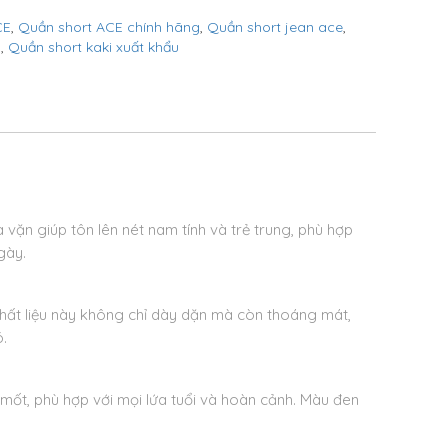
CE
,
Quần short ACE chính hãng
,
Quần short jean ace
,
n
,
Quần short kaki xuất khẩu
 vặn giúp tôn lên nét nam tính và trẻ trung, phù hợp
gày.
Chất liệu này không chỉ dày dặn mà còn thoáng mát,
.
mốt, phù hợp với mọi lứa tuổi và hoàn cảnh. Màu đen