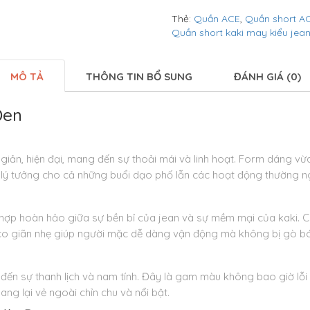
Thẻ:
Quần ACE
,
Quần short A
Quần short kaki may kiểu jea
MÔ TẢ
THÔNG TIN BỔ SUNG
ĐÁNH GIÁ (0)
Đen
 giản, hiện đại, mang đến sự thoải mái và linh hoạt. Form dáng vừa
 lý tưởng cho cả những buổi dạo phố lẫn các hoạt động thường n
t hợp hoàn hảo giữa sự bền bỉ của jean và sự mềm mại của kaki. 
co giãn nhẹ giúp người mặc dễ dàng vận động mà không bị gò bó
ến sự thanh lịch và nam tính. Đây là gam màu không bao giờ lỗi 
ng lại vẻ ngoài chỉn chu và nổi bật.