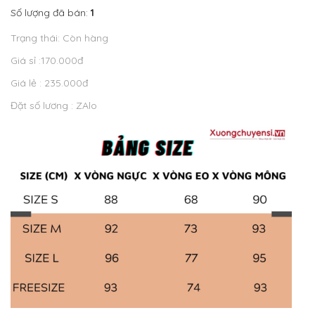
Số lượng đã bán:
1
Trạng thái: Còn hàng
Giá sỉ :170.000đ
Giá lẻ : 235.000đ
Đặt số lương : ZAlo