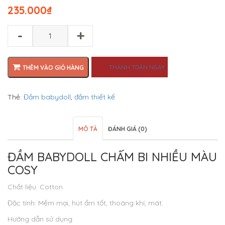
235.000
₫
-
+
THANH TOÁN NGAY
THÊM VÀO GIỎ HÀNG
Thẻ:
Đầm babydoll
,
đầm thiết kế
MÔ TẢ
ĐÁNH GIÁ (0)
ĐẦM BABYDOLL CHẤM BI NHIỀU MÀU
COSY
Chất liệu: Cotton
Đặc tính: Mềm mại, hút ẩm tốt, thoáng khí, mát.
Hướng dẫn sử dụng: