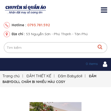
0793.781.592
Hotline :
Địa chỉ :
53 Nguyễn Sơn - Phú Thạnh - Tân Phú
0 items
Trang chủ
ĐẦM THIẾT KẾ
Đầm Babydoll
ĐẦM
BABYDOLL CHẤM BI NHIỀU MÀU COSY