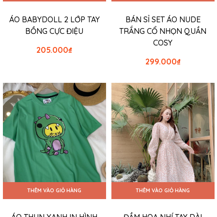
ÁO BABYDOLL 2 LỚP TAY
BÁN SỈ SET ÁO NUDE
BỒNG CỰC ĐIỆU
TRẮNG CỔ NHỌN QUẦN
COSY
205.000
₫
299.000
₫
THÊM VÀO GIỎ HÀNG
THÊM VÀO GIỎ HÀNG
ÁO THUN XANH IN HÌNH
ĐẦM HOA NHÍ TAY DÀI