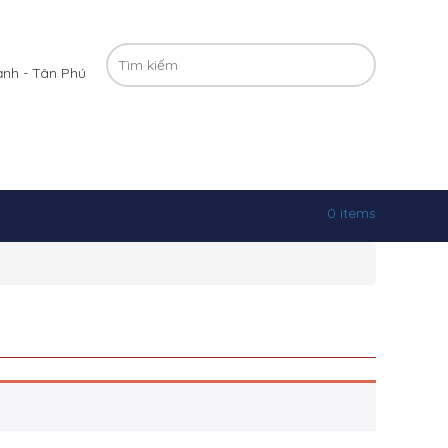
ạnh - Tân Phú
0 items