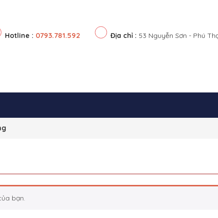
0793.781.592
Hotline :
Địa chỉ :
53 Nguyễn Sơn - Phú Th
ng
của bạn.