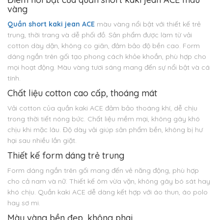
vàng
Quần short kaki jean ACE
màu vàng nổi bật với thiết kế trẻ
trung, thời trang và dễ phối đồ. Sản phẩm được làm từ vải
cotton dày dặn, không co giãn, đảm bảo độ bền cao. Form
dáng ngắn trên gối tạo phong cách khỏe khoắn, phù hợp cho
mọi hoạt động. Màu vàng tươi sáng mang đến sự nổi bật và cá
tính.
Chất liệu cotton cao cấp, thoáng mát
Vải cotton của quần kaki ACE đảm bảo thoáng khí, dễ chịu
trong thời tiết nóng bức. Chất liệu mềm mại, không gây khó
chịu khi mặc lâu. Độ dày vải giúp sản phẩm bền, không bị hư
hại sau nhiều lần giặt.
Thiết kế form dáng trẻ trung
Form dáng ngắn trên gối mang đến vẻ năng động, phù hợp
cho cả nam và nữ. Thiết kế ôm vừa vặn, không gây bó sát hay
khó chịu. Quần kaki ACE dễ dàng kết hợp với áo thun, áo polo
hay sơ mi.
Màu vàng bền đẹp, không phai