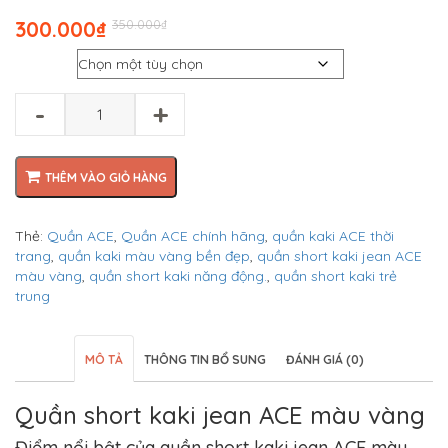
Giá
Giá
300.000
₫
350.000
₫
gốc
hiện
Size
là:
tại
₫350.000.
là:
₫300.000.
-
+
THÊM VÀO GIỎ HÀNG
Thẻ:
Quần ACE
,
Quần ACE chính hãng
,
quần kaki ACE thời
trang
,
quần kaki màu vàng bền đẹp
,
quần short kaki jean ACE
màu vàng
,
quần short kaki năng động.
,
quần short kaki trẻ
trung
MÔ TẢ
THÔNG TIN BỔ SUNG
ĐÁNH GIÁ (0)
Quần short kaki jean ACE màu vàng
Điểm nổi bật của quần short kaki jean ACE màu