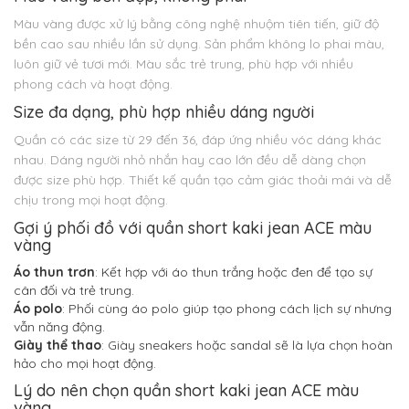
Màu vàng được xử lý bằng công nghệ nhuộm tiên tiến, giữ độ
bền cao sau nhiều lần sử dụng. Sản phẩm không lo phai màu,
luôn giữ vẻ tươi mới. Màu sắc trẻ trung, phù hợp với nhiều
phong cách và hoạt động.
Size đa dạng, phù hợp nhiều dáng người
Quần có các size từ 29 đến 36, đáp ứng nhiều vóc dáng khác
nhau. Dáng người nhỏ nhắn hay cao lớn đều dễ dàng chọn
được size phù hợp. Thiết kế quần tạo cảm giác thoải mái và dễ
chịu trong mọi hoạt động.
Gợi ý phối đồ với quần short kaki jean ACE màu
vàng
Áo thun trơn
: Kết hợp với áo thun trắng hoặc đen để tạo sự
cân đối và trẻ trung.
Áo polo
: Phối cùng áo polo giúp tạo phong cách lịch sự nhưng
vẫn năng động.
Giày thể thao
: Giày sneakers hoặc sandal sẽ là lựa chọn hoàn
hảo cho mọi hoạt động.
Lý do nên chọn quần short kaki jean ACE màu
vàng