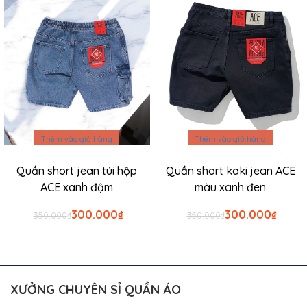
₫300.000.
₫420.0
Thêm vào giỏ hàng
Thêm vào giỏ hàng
Quần short jean túi hộp
Quần short kaki jean ACE
ACE xanh đậm
màu xanh đen
Giá
Giá
Giá
Giá
300.000
₫
300.000
₫
350.000
₫
350.000
₫
gốc
hiện
gốc
hiện
là:
tại
là:
tại
₫350.000.
là:
₫350.000.
là:
₫300.000.
₫300.0
XƯỞNG CHUYÊN SỈ QUẦN ÁO