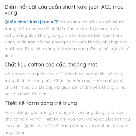
Điểm nổi bật của quần short kaki jean ACE màu
vàng
Quần short kaki jean ACE
màu vàng nổi bật với thiết kế trẻ
trung, thời trang và dễ phối đồ. Sản phẩm được làm từ vải
cotton dày dặn, không co giãn, đảm bảo độ bền cao. Form
dáng ngắn trên gối tạo phong cách khỏe khoắn, phù hợp cho
mọi hoạt động. Màu vàng tươi sáng mang đến sự nổi bật và cá
tính.
Chất liệu cotton cao cấp, thoáng mát
Vải cotton của quần kaki ACE đảm bảo thoáng khí, dễ chịu
trong thời tiết nóng bức. Chất liệu mềm mại, không gây khó
chịu khi mặc lâu. Độ dày vải giúp sản phẩm bền, không bị hư
hại sau nhiều lần giặt.
Thiết kế form dáng trẻ trung
Form dáng ngắn trên gối mang đến vẻ năng động, phù hợp
cho cả nam và nữ. Thiết kế ôm vừa vặn, không gây bó sát hay
khó chịu. Quần kaki ACE dễ dàng kết hợp với áo thun, áo polo
hay sơ mi.