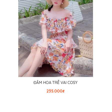
THÊM VÀO GIỎ HÀNG
ĐẦM HOA TRỄ VAI COSY
235.000
₫