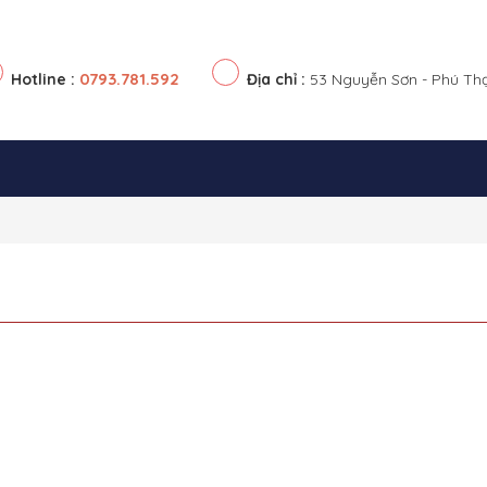
0793.781.592
Hotline :
Địa chỉ :
53 Nguyễn Sơn - Phú Th