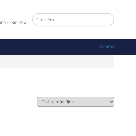
ạnh - Tân Phú
0 items