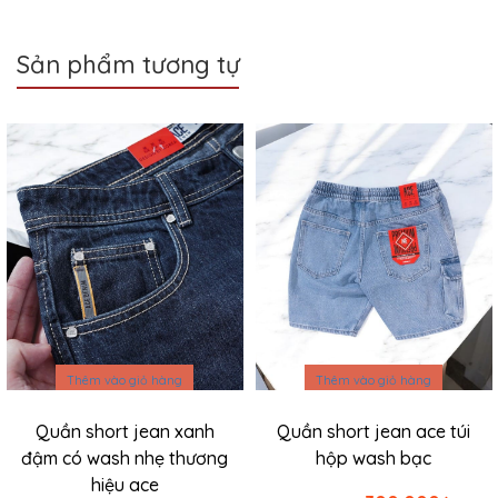
Sản phẩm tương tự
Sale
Sale
Thêm vào giỏ hàng
Thêm vào giỏ hàng
Quần short jean xanh
Quần short jean ace túi
đậm có wash nhẹ thương
hộp wash bạc
hiệu ace
Giá
Giá