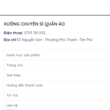
là:
tại
gốc
hiện
₫350.000.
là:
là:
tại
₫300.0
₫550.000.
là:
₫420.000.
XƯỞNG CHUYÊN SỈ QUẦN ÁO
Điện thoại:
0793.781.592
Địa chỉ
:53 Nguyễn Sơn - Phường Phú Thạnh -Tân Phú
Danh mục sản phẩm
Trang chủ
Giới thiệu
Hướng dẫn thanh toán
Tin Tức
Liên hệ