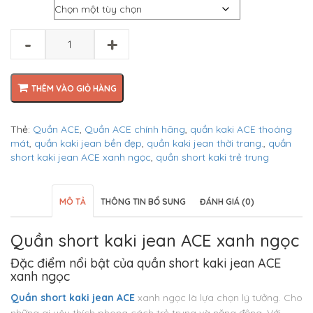
Size
là:
tại
₫350.000.
là:
₫300.000.
-
+
THÊM VÀO GIỎ HÀNG
Thẻ:
Quần ACE
,
Quần ACE chính hãng
,
quần kaki ACE thoáng
mát
,
quần kaki jean bền đẹp
,
quần kaki jean thời trang.
,
quần
short kaki jean ACE xanh ngọc
,
quần short kaki trẻ trung
MÔ TẢ
THÔNG TIN BỔ SUNG
ĐÁNH GIÁ (0)
Quần short kaki jean ACE xanh ngọc
Đặc điểm nổi bật của quần short kaki jean ACE
xanh ngọc
Quần short kaki jean ACE
xanh ngọc là lựa chọn lý tưởng. Cho