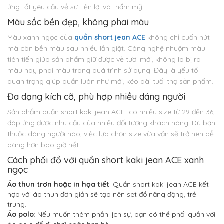
ứng tốt yêu cầu về sự tiện lợi và thẩm mỹ.
Màu sắc bền đẹp, không phai màu
Màu xanh ngọc của
quần short jean ACE
không chỉ cuốn hút
mà còn bền màu sau nhiều lần giặt. Công nghệ nhuộm màu
tiên tiến giúp sản phẩm giữ được vẻ tươi mới, không lo bị ra
màu hay phai màu trong quá trình sử dụng. Đây là yếu tố
quan trọng giúp quần luôn như mới, kéo dài tuổi thọ sản phẩm.
Đa dạng kích cỡ, phù hợp nhiều dáng người
Sản phẩm quần short kaki jean ACE có nhiều size từ 29 đến 36,
đáp ứng được nhu cầu của nhiều đối tượng khách hàng. Dù bạn
thuộc dáng người nào, việc lựa chọn size vừa vặn sẽ trở nên dễ
dàng hơn bao giờ hết.
Cách phối đồ với quần short kaki jean ACE xanh
ngọc
Áo thun trơn hoặc in họa tiết
: Quần short kaki jean ACE kết
hợp với áo thun đơn giản sẽ tạo nên set đồ năng động, trẻ
trung.
Áo polo
: Nếu muốn thêm phần lịch sự, bạn có thể phối quần với