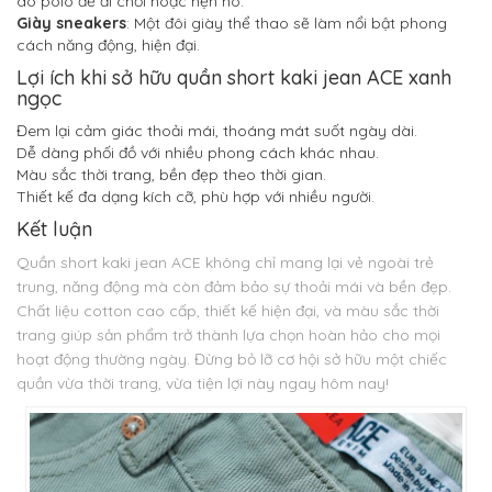
áo polo để đi chơi hoặc hẹn hò.
Giày sneakers
: Một đôi giày thể thao sẽ làm nổi bật phong
cách năng động, hiện đại.
Lợi ích khi sở hữu quần short kaki jean ACE xanh
ngọc
Đem lại cảm giác thoải mái, thoáng mát suốt ngày dài.
Dễ dàng phối đồ với nhiều phong cách khác nhau.
Màu sắc thời trang, bền đẹp theo thời gian.
Thiết kế đa dạng kích cỡ, phù hợp với nhiều người.
Kết luận
Quần short kaki jean ACE không chỉ mang lại vẻ ngoài trẻ
trung, năng động mà còn đảm bảo sự thoải mái và bền đẹp.
Chất liệu cotton cao cấp, thiết kế hiện đại, và màu sắc thời
trang giúp sản phẩm trở thành lựa chọn hoàn hảo cho mọi
hoạt động thường ngày. Đừng bỏ lỡ cơ hội sở hữu một chiếc
quần vừa thời trang, vừa tiện lợi này ngay hôm nay!