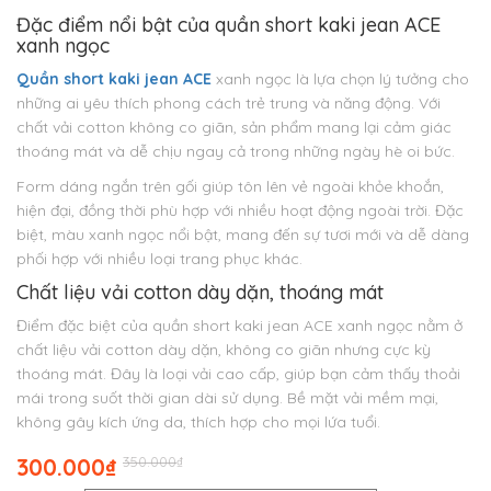
Đặc điểm nổi bật của quần short kaki jean ACE
xanh ngọc
Quần short kaki jean ACE
xanh ngọc là lựa chọn lý tưởng cho
những ai yêu thích phong cách trẻ trung và năng động. Với
chất vải cotton không co giãn, sản phẩm mang lại cảm giác
thoáng mát và dễ chịu ngay cả trong những ngày hè oi bức.
Form dáng ngắn trên gối giúp tôn lên vẻ ngoài khỏe khoắn,
hiện đại, đồng thời phù hợp với nhiều hoạt động ngoài trời. Đặc
biệt, màu xanh ngọc nổi bật, mang đến sự tươi mới và dễ dàng
phối hợp với nhiều loại trang phục khác.
Chất liệu vải cotton dày dặn, thoáng mát
Điểm đặc biệt của quần short kaki jean ACE xanh ngọc nằm ở
chất liệu vải cotton dày dặn, không co giãn nhưng cực kỳ
thoáng mát. Đây là loại vải cao cấp, giúp bạn cảm thấy thoải
mái trong suốt thời gian dài sử dụng. Bề mặt vải mềm mại,
không gây kích ứng da, thích hợp cho mọi lứa tuổi.
Giá
Giá
300.000
₫
350.000
₫
gốc
hiện