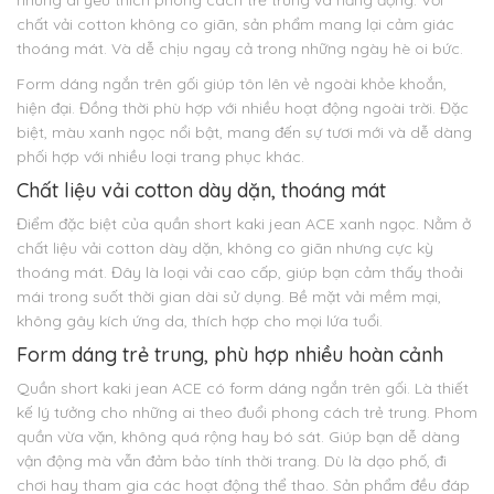
những ai yêu thích phong cách trẻ trung và năng động. Với
chất vải cotton không co giãn, sản phẩm mang lại cảm giác
thoáng mát. Và dễ chịu ngay cả trong những ngày hè oi bức.
Form dáng ngắn trên gối giúp tôn lên vẻ ngoài khỏe khoắn,
hiện đại. Đồng thời phù hợp với nhiều hoạt động ngoài trời. Đặc
biệt, màu xanh ngọc nổi bật, mang đến sự tươi mới và dễ dàng
phối hợp với nhiều loại trang phục khác.
Chất liệu vải cotton dày dặn, thoáng mát
Điểm đặc biệt của quần short kaki jean ACE xanh ngọc. Nằm ở
chất liệu vải cotton dày dặn, không co giãn nhưng cực kỳ
thoáng mát. Đây là loại vải cao cấp, giúp bạn cảm thấy thoải
mái trong suốt thời gian dài sử dụng. Bề mặt vải mềm mại,
không gây kích ứng da, thích hợp cho mọi lứa tuổi.
Form dáng trẻ trung, phù hợp nhiều hoàn cảnh
Quần short kaki jean ACE có form dáng ngắn trên gối. Là thiết
kế lý tưởng cho những ai theo đuổi phong cách trẻ trung. Phom
quần vừa vặn, không quá rộng hay bó sát. Giúp bạn dễ dàng
vận động mà vẫn đảm bảo tính thời trang. Dù là dạo phố, đi
chơi hay tham gia các hoạt động thể thao. Sản phẩm đều đáp