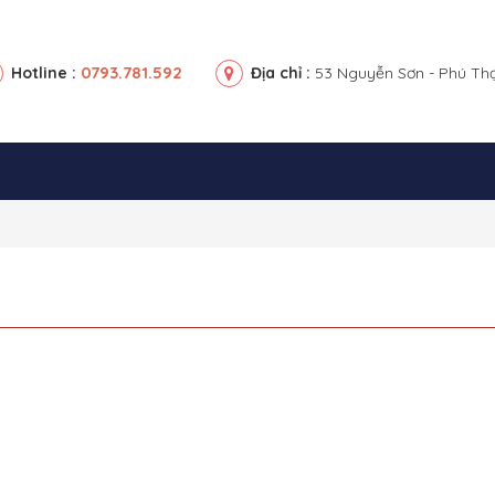
0793.781.592
Hotline :
Địa chỉ :
53 Nguyễn Sơn - Phú Th