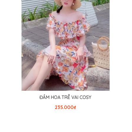
THÊM VÀO GIỎ HÀNG
ĐẦM HOA TRỄ VAI COSY
235.000
₫