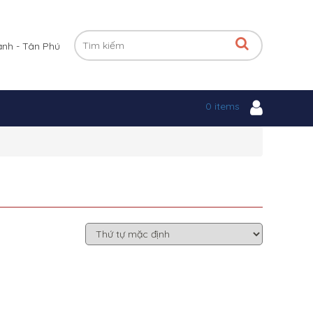
ạnh - Tân Phú
0 items