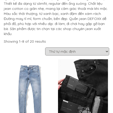
Thiết kế đa dạng từ slimfit, regular đến ống suông. Chất liệu
jean cotton co giãn nhẹ, mang lại cảm giác thoải mái khi mặc.
Màu sắc thời thượng, từ xanh bạc, xanh đậm đến xám rách.
Đường may tỉ mỉ, form chuẩn, bền đẹp. Quần jean DEFOXX dễ
phối đồ, phù hợp với nhiều dịp: đi làm, đi chơi hay gặp gỡ bạn
bè. Sản phẩm được tin chọn tại các shop chuyên jean xuất
khẩu.
Showing 1–8 of 20 results
Sale
Sale