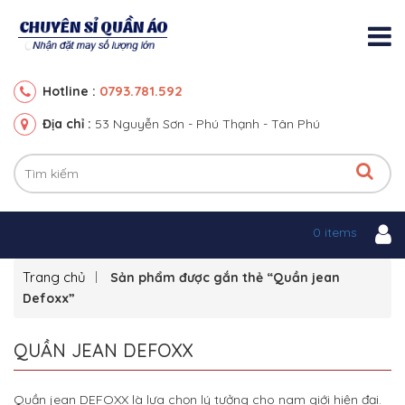
0793.781.592
Hotline :
Địa chỉ :
53 Nguyễn Sơn - Phú Thạnh - Tân Phú
0 items
Trang chủ
Sản phẩm được gắn thẻ “Quần jean
Defoxx”
QUẦN JEAN DEFOXX
Quần jean DEFOXX là lựa chọn lý tưởng cho nam giới hiện đại.