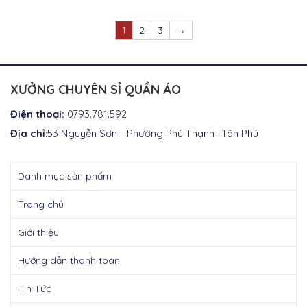
hiện
hiện
tại
tại
là:
là:
1
2
3
→
₫400.000.
₫400.000.
XƯỞNG CHUYÊN SỈ QUẦN ÁO
Điện thoại:
0793.781.592
Địa chỉ
:53 Nguyễn Sơn - Phường Phú Thạnh -Tân Phú
Danh mục sản phẩm
Trang chủ
Giới thiệu
Hướng dẫn thanh toán
Tin Tức