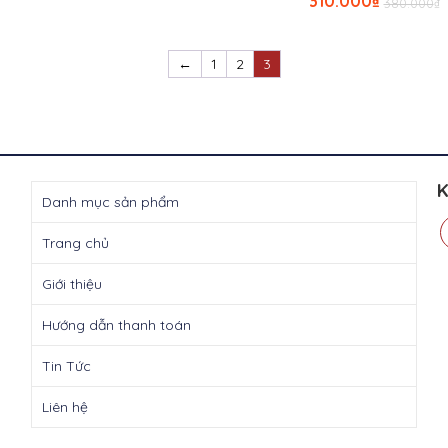
310.000
₫
380.000
₫
là:
tại
g
h
₫380.000.
là:
l
t
₫310.000.
₫
l
←
1
2
3
₫
K
Danh mục sản phẩm
Trang chủ
Giới thiệu
Hướng dẫn thanh toán
Tin Tức
Liên hệ