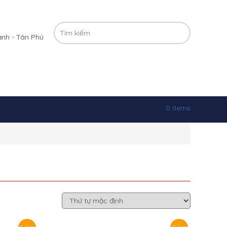
ạnh - Tân Phú
0 items