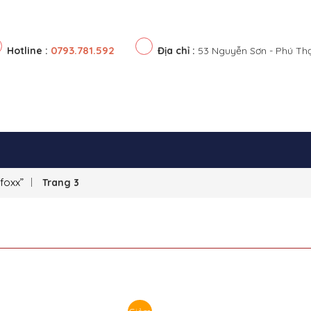
0793.781.592
Hotline :
Địa chỉ :
53 Nguyễn Sơn - Phú Th
foxx”
Trang 3