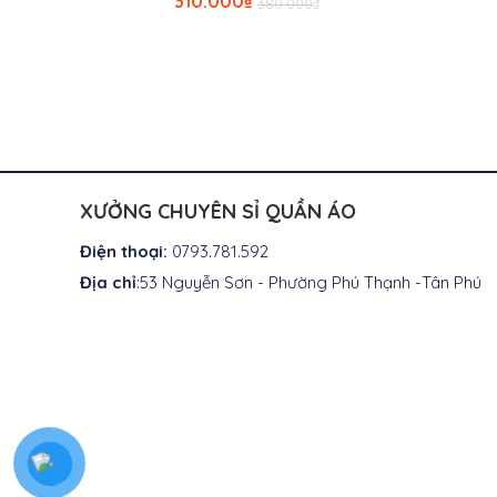
310.000
₫
380.000
₫
gốc
hiện
là:
tại
₫380.000.
là:
₫310.000.
XƯỞNG CHUYÊN SỈ QUẦN ÁO
Điện thoại:
0793.781.592
Địa chỉ
:53 Nguyễn Sơn - Phường Phú Thạnh -Tân Phú