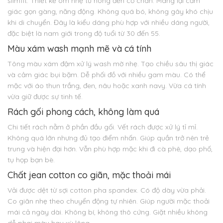
slimfit. Thiết kế ôm nhẹ từ hông đến cổ chân. Mang lại cảm
giác gọn gàng, năng động. Không quá bó, không gây khó chịu
khi di chuyển. Đây là kiểu dáng phù hợp với nhiều dáng người,
đặc biệt là nam giới trong độ tuổi từ 30 đến 55.
Màu xám wash mạnh mẽ và cá tính
Tông màu xám đậm xử lý wash mờ nhẹ. Tạo chiều sâu thị giác
và cảm giác bụi bặm. Dễ phối đồ với nhiều gam màu. Có thể
mặc với áo thun trắng, đen, nâu hoặc xanh navy. Vừa cá tính
vừa giữ được sự tinh tế.
Rách gối phong cách, không làm quá
Chi tiết rách nằm ở phần đầu gối. Vết rách được xử lý tỉ mỉ.
Không quá lớn nhưng đủ tạo điểm nhấn. Giúp quần trở nên trẻ
trung và hiện đại hơn. Vẫn phù hợp mặc khi đi cà phê, dạo phố,
tụ họp bạn bè.
Chất jean cotton co giãn, mặc thoải mái
Vải được dệt từ sợi cotton pha spandex. Có độ dày vừa phải.
Co giãn nhẹ theo chuyển động tự nhiên. Giúp người mặc thoải
mái cả ngày dài. Không bí, không thô cứng. Giặt nhiều không