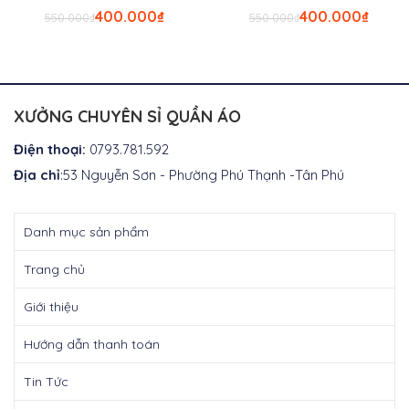
Giá
Giá
Giá
Giá
400.000
₫
400.000
₫
550.000
₫
550.000
₫
gốc
hiện
gốc
hiện
là:
tại
là:
tại
₫550.000.
là:
₫550.000.
là:
₫400.000.
₫400.0
XƯỞNG CHUYÊN SỈ QUẦN ÁO
Điện thoại:
0793.781.592
Địa chỉ
:53 Nguyễn Sơn - Phường Phú Thạnh -Tân Phú
Danh mục sản phẩm
Trang chủ
Giới thiệu
Hướng dẫn thanh toán
Tin Tức