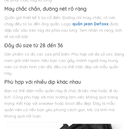
dễ phai màu hay xù lông.
May chắc chắn, đường nét rõ ràng
Quần giữ thiết kế 5 túi cổ điển. Đường chỉ may chắc, rõ nét,
chạy đều từ túi đến ống quần. Logo
quần jean Defoxx
được
dập sắc sảo trên tag da phía sau lưng. Tem nhãn rõ ràng, tinh
tế và nổi bật.
Đầy đủ size từ 28 đến 36
Sản phẩm có đủ các size phổ biến. Phù hợp với đa số vóc dáng
nam giới Việt Nam. Nếu bạn cao gầy, mảnh người hay trung
niên có thân hình cân đối, đều có thể mặc đẹp với mẫu quần
này.
Phù hợp với nhiều dịp khác nhau
Bạn có thể diện mẫu quần này đi chơi, đi tiệc nhẹ hoặc đi du
lịch. Cũng phù hợp với môi trường làm việc không quá trang
trọng. Kết hợp với sneaker hoặc boot đều đẹp. Đây là mẫu
quần nên có nếu bạn yêu phong cách gọn, trẻ, cá tính mà
không quá nổi loạn.