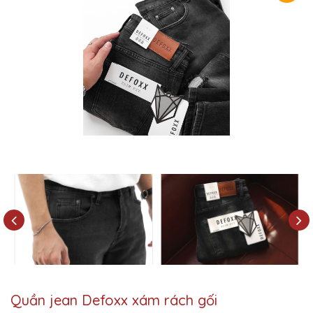
Quần jean Defoxx xám rách gối