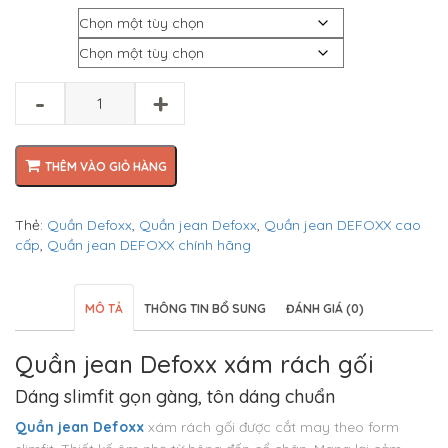
gốc
hiện
Màu
là:
tại
₫550.000.
là:
Size
₫400.000.
-
+
THÊM VÀO GIỎ HÀNG
Thẻ:
Quần Defoxx
,
Quần jean Defoxx
,
Quần jean DEFOXX cao
cấp
,
Quần jean DEFOXX chính hãng
MÔ TẢ
THÔNG TIN BỔ SUNG
ĐÁNH GIÁ (0)
Quần jean Defoxx xám rách gối
Dáng slimfit gọn gàng, tôn dáng chuẩn
Quần jean Defoxx
xám rách gối được cắt may theo form