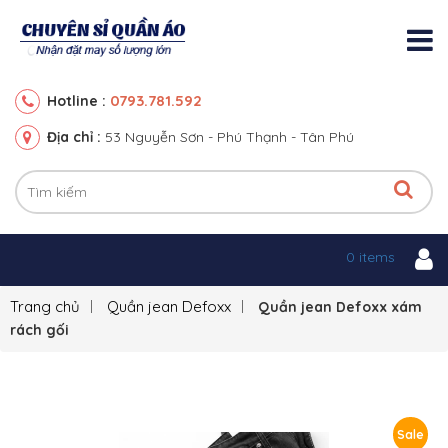
0793.781.592
Hotline :
Địa chỉ :
53 Nguyễn Sơn - Phú Thạnh - Tân Phú
0 items
Trang chủ
Quần jean Defoxx
Quần jean Defoxx xám
rách gối
Sale