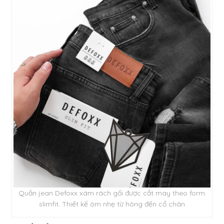
Quần jean Defoxx xám rách gối được cắt may theo form
slimfit. Thiết kế ôm nhẹ từ hông đến cổ chân