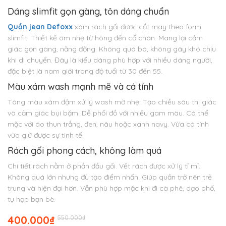
Dáng slimfit gọn gàng, tôn dáng chuẩn
Quần jean Defoxx
xám rách gối được cắt may theo form
slimfit. Thiết kế ôm nhẹ từ hông đến cổ chân. Mang lại cảm
giác gọn gàng, năng động. Không quá bó, không gây khó chịu
khi di chuyển. Đây là kiểu dáng phù hợp với nhiều dáng người,
đặc biệt là nam giới trong độ tuổi từ 30 đến 55.
Màu xám wash mạnh mẽ và cá tính
Tông màu xám đậm xử lý wash mờ nhẹ. Tạo chiều sâu thị giác
và cảm giác bụi bặm. Dễ phối đồ với nhiều gam màu. Có thể
mặc với áo thun trắng, đen, nâu hoặc xanh navy. Vừa cá tính
vừa giữ được sự tinh tế.
Rách gối phong cách, không làm quá
Chi tiết rách nằm ở phần đầu gối. Vết rách được xử lý tỉ mỉ.
Không quá lớn nhưng đủ tạo điểm nhấn. Giúp quần trở nên trẻ
trung và hiện đại hơn. Vẫn phù hợp mặc khi đi cà phê, dạo phố,
tụ họp bạn bè.
Giá
Giá
400.000
₫
550.000
₫