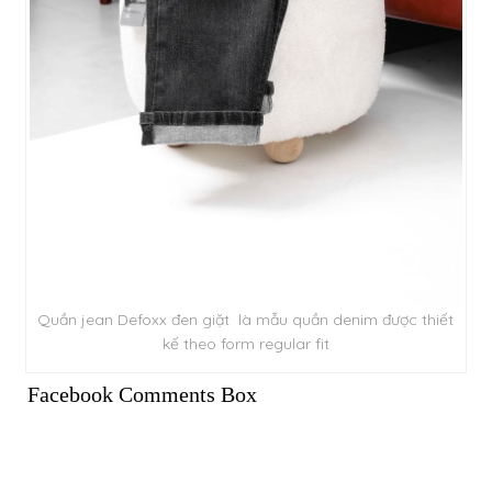
Quần jean Defoxx đen giặt là mẫu quần denim được thiết
kế theo form regular fit
Facebook Comments Box