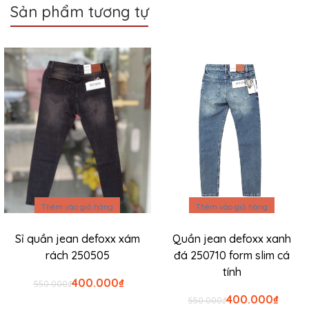
Sản phẩm tương tự
Sale
Sale
Thêm vào giỏ hàng
Thêm vào giỏ hàng
Sỉ quần jean defoxx xám
Quần jean defoxx xanh
rách 250505
đá 250710 form slim cá
tính
Giá
Giá
400.000
₫
550.000
₫
gốc
hiện
Giá
Giá
400.000
₫
550.000
₫
là:
tại