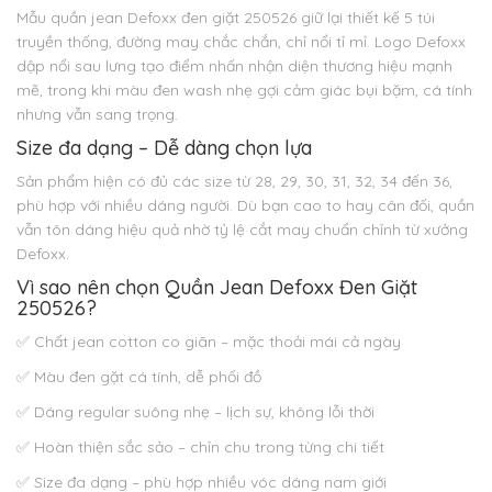
Mẫu quần jean Defoxx đen giặt 250526 giữ lại thiết kế 5 túi
truyền thống, đường may chắc chắn, chỉ nổi tỉ mỉ. Logo Defoxx
dập nổi sau lưng tạo điểm nhấn nhận diện thương hiệu mạnh
mẽ, trong khi màu đen wash nhẹ gợi cảm giác bụi bặm, cá tính
nhưng vẫn sang trọng.
Size đa dạng – Dễ dàng chọn lựa
Sản phẩm hiện có đủ các size từ 28, 29, 30, 31, 32, 34 đến 36,
phù hợp với nhiều dáng người. Dù bạn cao to hay cân đối, quần
vẫn tôn dáng hiệu quả nhờ tỷ lệ cắt may chuẩn chỉnh từ xưởng
Defoxx.
Vì sao nên chọn Quần Jean Defoxx Đen Giặt
250526?
✅ Chất jean cotton co giãn – mặc thoải mái cả ngày
✅ Màu đen gặt cá tính, dễ phối đồ
✅ Dáng regular suông nhẹ – lịch sự, không lỗi thời
✅ Hoàn thiện sắc sảo – chỉn chu trong từng chi tiết
✅ Size đa dạng – phù hợp nhiều vóc dáng nam giới