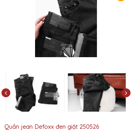
Quần jean Defoxx đen giặt 250526