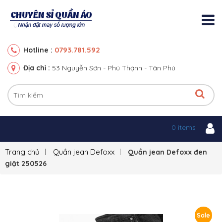
0793.781.592
Hotline :
Địa chỉ :
53 Nguyễn Sơn - Phú Thạnh - Tân Phú
0 items
Trang chủ
Quần jean Defoxx
Quần jean Defoxx đen
giặt 250526
Sale