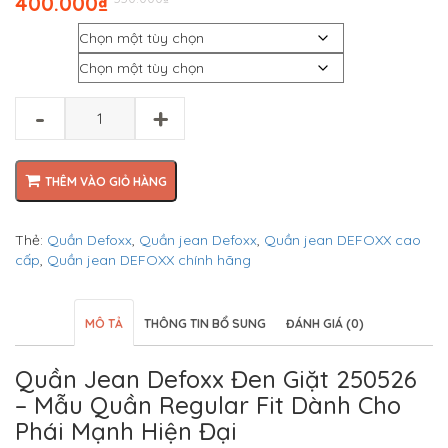
400.000
₫
gốc
hiện
Màu
là:
tại
₫550.000.
là:
Size
₫400.000.
-
+
THÊM VÀO GIỎ HÀNG
Thẻ:
Quần Defoxx
,
Quần jean Defoxx
,
Quần jean DEFOXX cao
cấp
,
Quần jean DEFOXX chính hãng
MÔ TẢ
THÔNG TIN BỔ SUNG
ĐÁNH GIÁ (0)
Quần Jean Defoxx Đen Giặt 250526
– Mẫu Quần Regular Fit Dành Cho
Phái Mạnh Hiện Đại