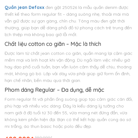
Quần jean Defoxx
đen gặt 250526 là mẫu quần denim được
thiết kế theo form regular fit – dáng suông nhẹ, thoải mái mà
vẫn giữ được sự gọn gàng, chỉn chu. Tông màu đen gặt thời
thượng, giúp bạn dễ dàng phối đồ từ phong cách trẻ trung đến
lịch thiệp mà không bao giờ lỗi mốt.
Chất liệu cotton co giãn – Mặc là thích
Được làm từ chất jean cotton co giãn, quần mang lại cảm giác
mềm mại và linh hoạt khi vận động. Dù ngồi làm việc nhiều giờ
hay dạo phố cuối tuần, bạn vẫn luôn cảm thấy dễ chịu, thoáng
mát, không gò bó. Lớp vải dày vừa phải giúp giữ form ổn định,
hạn chế nhăn, bền màu qua thời gian.
Phom dáng Regular – Đa dụng, dễ mặc
Form regular fit với phần ống suông giúp tạo cảm giác cân đối,
phù hợp với nhiều vóc dáng. Đây là kiểu dáng lý tưởng cho
nam giới ở độ tuổi từ 30 đến 55, vừa mang nét đứng đắn, vừa
không kém phần hiện đại. Bạn có thể kết hợp quần cùng áo sơ
mi trắng, áo thun basic hoặc polo đều đẹp.
Giá
Giá
550.000
₫