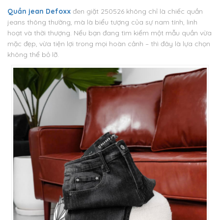
Quần jean Defoxx
đen giặt 250526 không chỉ là chiếc quần
jeans thông thường, mà là biểu tượng của sự nam tính, linh
hoạt và thời thượng. Nếu bạn đang tìm kiếm một mẫu quần vừa
mặc đẹp, vừa tiện lợi trong mọi hoàn cảnh – thì đây là lựa chọn
không thể bỏ lỡ.