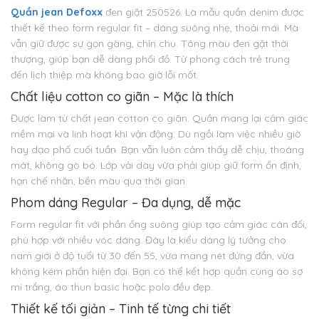
Quần jean Defoxx
đen giặt 250526. Là mẫu quần denim được
thiết kế theo form regular fit – dáng suông nhẹ, thoải mái. Mà
vẫn giữ được sự gọn gàng, chỉn chu. Tông màu đen gặt thời
thượng, giúp bạn dễ dàng phối đồ. Từ phong cách trẻ trung
đến lịch thiệp mà không bao giờ lỗi mốt.
Chất liệu cotton co giãn – Mặc là thích
Được làm từ chất jean cotton co giãn. Quần mang lại cảm giác
mềm mại và linh hoạt khi vận động. Dù ngồi làm việc nhiều giờ
hay dạo phố cuối tuần. Bạn vẫn luôn cảm thấy dễ chịu, thoáng
mát, không gò bó. Lớp vải dày vừa phải giúp giữ form ổn định,
hạn chế nhăn, bền màu qua thời gian.
Phom dáng Regular – Đa dụng, dễ mặc
Form regular fit với phần ống suông giúp tạo cảm giác cân đối,
phù hợp với nhiều vóc dáng. Đây là kiểu dáng lý tưởng cho
nam giới ở độ tuổi từ 30 đến 55, vừa mang nét đứng đắn, vừa
không kém phần hiện đại. Bạn có thể kết hợp quần cùng áo sơ
mi trắng, áo thun basic hoặc polo đều đẹp.
Thiết kế tối giản – Tinh tế từng chi tiết