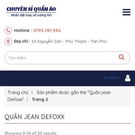
0793.781.592
Hotline :
Địa chỉ :
53 Nguyễn Sơn - Phú Thạnh - Tân Phú
0 items
Trang chủ
Sản phẩm được gắn thẻ “Quần jean
Defoxx”
Trang 2
QUẦN JEAN DEFOXX
Showing 9–16 of 20 results