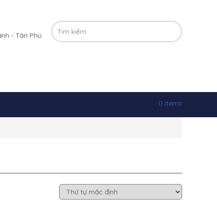
ạnh - Tân Phú
0 items