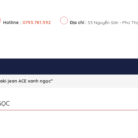
0793.781.592
Hotline :
Địa chỉ :
53 Nguyễn Sơn - Phú Th
aki jean ACE xanh ngọc”
GỌC