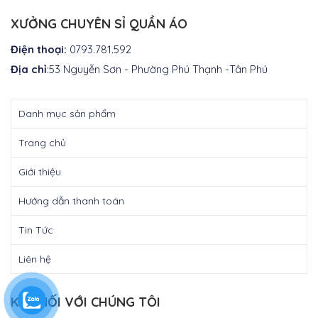
là:
₫300.000.
XƯỞNG CHUYÊN SỈ QUẦN ÁO
Điện thoại:
0793.781.592
Địa chỉ
:53 Nguyễn Sơn - Phường Phú Thạnh -Tân Phú
Danh mục sản phẩm
Trang chủ
Giới thiệu
Hướng dẫn thanh toán
Tin Tức
Liên hệ
KẾT NỐI VỚI CHÚNG TÔI