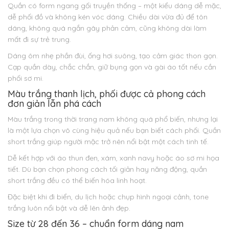
Quần có form ngang gối truyền thống – một kiểu dáng dễ mặc,
dễ phối đồ và không kén vóc dáng. Chiều dài vừa đủ để tôn
dáng, không quá ngắn gây phản cảm, cũng không dài làm
mất đi sự trẻ trung.
Dáng ôm nhẹ phần đùi, ống hơi suông, tạo cảm giác thon gọn.
Cạp quần dày, chắc chắn, giữ bụng gọn và gài áo tốt nếu cần
phối sơ mi.
Màu trắng thanh lịch, phối được cả phong cách
đơn giản lẫn phá cách
Màu trắng trong thời trang nam không quá phổ biến, nhưng lại
là một lựa chọn vô cùng hiệu quả nếu bạn biết cách phối. Quần
short trắng giúp người mặc trở nên nổi bật một cách tinh tế.
Dễ kết hợp với áo thun đen, xám, xanh navy hoặc áo sơ mi họa
tiết. Dù bạn chọn phong cách tối giản hay năng động, quần
short trắng đều có thể biến hóa linh hoạt.
Đặc biệt khi đi biển, du lịch hoặc chụp hình ngoại cảnh, tone
trắng luôn nổi bật và dễ lên ảnh đẹp.
Size từ 28 đến 36 – chuẩn form dáng nam