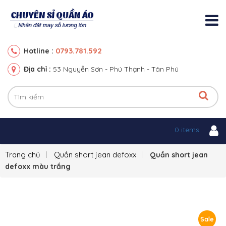
0793.781.592
Hotline :
Địa chỉ :
53 Nguyễn Sơn - Phú Thạnh - Tân Phú
0 items
Trang chủ
Quần short jean defoxx
Quần short jean
defoxx màu trắng
Sale