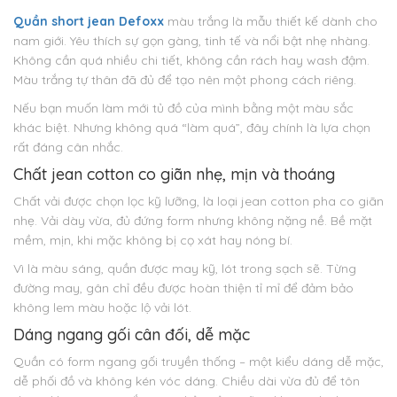
Quần short jean Defoxx
màu trắng là mẫu thiết kế dành cho
nam giới. Yêu thích sự gọn gàng, tinh tế và nổi bật nhẹ nhàng.
Không cần quá nhiều chi tiết, không cần rách hay wash đậm.
Màu trắng tự thân đã đủ để tạo nên một phong cách riêng.
Nếu bạn muốn làm mới tủ đồ của mình bằng một màu sắc
khác biệt. Nhưng không quá “làm quá”, đây chính là lựa chọn
rất đáng cân nhắc.
Chất jean cotton co giãn nhẹ, mịn và thoáng
Chất vải được chọn lọc kỹ lưỡng, là loại jean cotton pha co giãn
nhẹ. Vải dày vừa, đủ đứng form nhưng không nặng nề. Bề mặt
mềm, mịn, khi mặc không bị cọ xát hay nóng bí.
Vì là màu sáng, quần được may kỹ, lót trong sạch sẽ. Từng
đường may, gân chỉ đều được hoàn thiện tỉ mỉ để đảm bảo
không lem màu hoặc lộ vải lót.
Dáng ngang gối cân đối, dễ mặc
Quần có form ngang gối truyền thống – một kiểu dáng dễ mặc,
dễ phối đồ và không kén vóc dáng. Chiều dài vừa đủ để tôn