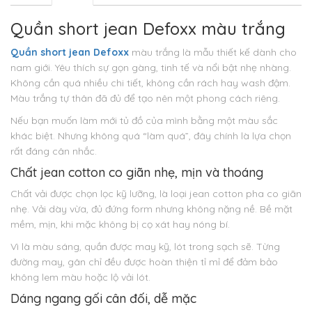
Quần short jean Defoxx màu trắng
Quần short jean Defoxx
màu trắng là mẫu thiết kế dành cho
nam giới. Yêu thích sự gọn gàng, tinh tế và nổi bật nhẹ nhàng.
Không cần quá nhiều chi tiết, không cần rách hay wash đậm.
Màu trắng tự thân đã đủ để tạo nên một phong cách riêng.
Nếu bạn muốn làm mới tủ đồ của mình bằng một màu sắc
khác biệt. Nhưng không quá “làm quá”, đây chính là lựa chọn
rất đáng cân nhắc.
Chất jean cotton co giãn nhẹ, mịn và thoáng
Chất vải được chọn lọc kỹ lưỡng, là loại jean cotton pha co giãn
nhẹ. Vải dày vừa, đủ đứng form nhưng không nặng nề. Bề mặt
mềm, mịn, khi mặc không bị cọ xát hay nóng bí.
Vì là màu sáng, quần được may kỹ, lót trong sạch sẽ. Từng
đường may, gân chỉ đều được hoàn thiện tỉ mỉ để đảm bảo
không lem màu hoặc lộ vải lót.
Dáng ngang gối cân đối, dễ mặc