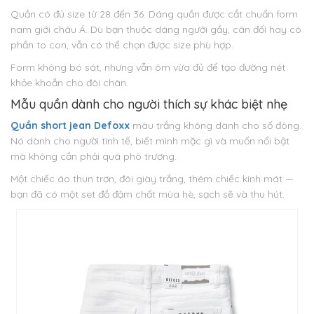
Quần có đủ size từ 28 đến 36. Dáng quần được cắt chuẩn form
nam giới châu Á. Dù bạn thuộc dáng người gầy, cân đối hay có
phần to con, vẫn có thể chọn được size phù hợp.
Form không bó sát, nhưng vẫn ôm vừa đủ để tạo đường nét
khỏe khoắn cho đôi chân.
Mẫu quần dành cho người thích sự khác biệt nhẹ
Quần short jean Defoxx
màu trắng không dành cho số đông.
Nó dành cho người tinh tế, biết mình mặc gì và muốn nổi bật
mà không cần phải quá phô trương.
Một chiếc áo thun trơn, đôi giày trắng, thêm chiếc kính mát —
bạn đã có một set đồ đậm chất mùa hè, sạch sẽ và thu hút.