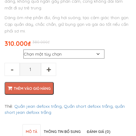
dáng, không quá ngắn gây phản cảm, cũng không dài làm
mất đi sự trẻ trung.
Dáng ôm nhẹ phần đùi, ống hơi suông, tạo cảm giác thon gọn.
Cạp quần dày, chắc chắn, giữ bụng gọn và gài áo tốt nếu cần
phối sơ mi.
Giá
Giá
310.000
₫
380.000
₫
gốc
hiện
Size
là:
tại
₫380.000.
là:
₫310.000.
-
+
THÊM VÀO GIỎ HÀNG
Thẻ:
Quần jean defoxx trắng
,
Quần short defoxx trắng
,
quần
short jean defoxx trắng
MÔ TẢ
THÔNG TIN BỔ SUNG
ĐÁNH GIÁ (0)