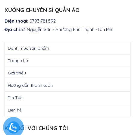
là:
₫310.000.
XƯỞNG CHUYÊN SỈ QUẦN ÁO
Điện thoại:
0793.781.592
Địa chỉ
:53 Nguyễn Sơn - Phường Phú Thạnh -Tân Phú
Danh mục sản phẩm
Trang chủ
Giới thiệu
Hướng dẫn thanh toán
Tin Tức
Liên hệ
KẾT NỐI VỚI CHÚNG TÔI