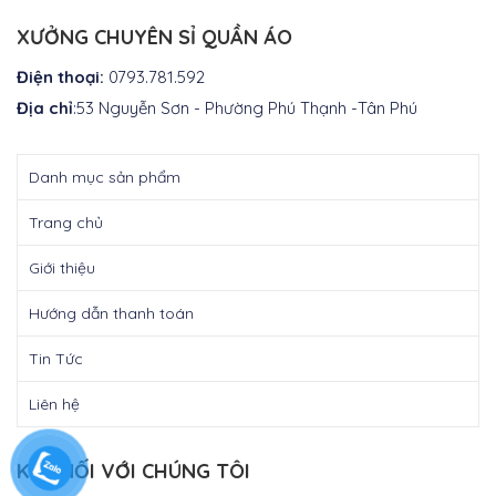
là:
₫310.000.
XƯỞNG CHUYÊN SỈ QUẦN ÁO
Điện thoại:
0793.781.592
Địa chỉ
:53 Nguyễn Sơn - Phường Phú Thạnh -Tân Phú
Danh mục sản phẩm
Trang chủ
Giới thiệu
Hướng dẫn thanh toán
Tin Tức
Liên hệ
KẾT NỐI VỚI CHÚNG TÔI