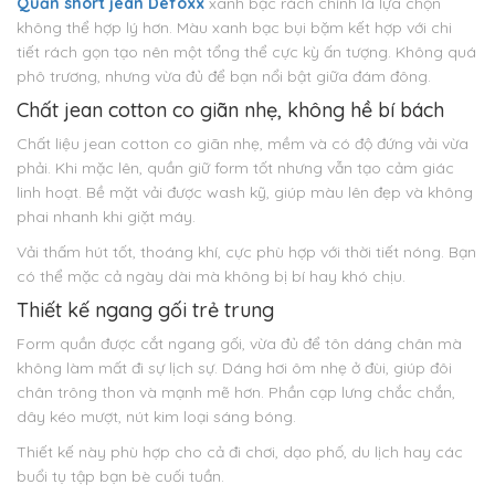
Quần short jean Defoxx
xanh bạc rách chính là lựa chọn
không thể hợp lý hơn. Màu xanh bạc bụi bặm kết hợp với chi
tiết rách gọn tạo nên một tổng thể cực kỳ ấn tượng. Không quá
phô trương, nhưng vừa đủ để bạn nổi bật giữa đám đông.
Chất jean cotton co giãn nhẹ, không hề bí bách
Chất liệu jean cotton co giãn nhẹ, mềm và có độ đứng vải vừa
phải. Khi mặc lên, quần giữ form tốt nhưng vẫn tạo cảm giác
linh hoạt. Bề mặt vải được wash kỹ, giúp màu lên đẹp và không
phai nhanh khi giặt máy.
Vải thấm hút tốt, thoáng khí, cực phù hợp với thời tiết nóng. Bạn
có thể mặc cả ngày dài mà không bị bí hay khó chịu.
Thiết kế ngang gối trẻ trung
Form quần được cắt ngang gối, vừa đủ để tôn dáng chân mà
không làm mất đi sự lịch sự. Dáng hơi ôm nhẹ ở đùi, giúp đôi
chân trông thon và mạnh mẽ hơn. Phần cạp lưng chắc chắn,
dây kéo mượt, nút kim loại sáng bóng.
Thiết kế này phù hợp cho cả đi chơi, dạo phố, du lịch hay các
buổi tụ tập bạn bè cuối tuần.