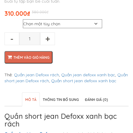
buổi tụ tập bạn bè cuối tuần.
Giá
Giá
310.000
₫
380.000
₫
gốc
hiện
Size
là:
tại
₫380.000.
là:
₫310.000.
-
+
THÊM VÀO GIỎ HÀNG
Thẻ:
Quần jean Defoxx rách
,
Quần jean defoxx xanh bạc
,
Quần
short jean Defoxx rách
,
Quần short jean defoxx xanh bạc
MÔ TẢ
THÔNG TIN BỔ SUNG
ĐÁNH GIÁ (0)
Quần short jean Defoxx xanh bạc
rách