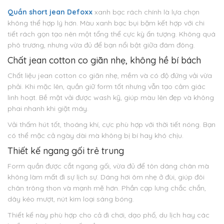
Quần short jean Defoxx
xanh bạc rách chính là lựa chọn
không thể hợp lý hơn. Màu xanh bạc bụi bặm kết hợp với chi
tiết rách gọn tạo nên một tổng thể cực kỳ ấn tượng. Không quá
phô trương, nhưng vừa đủ để bạn nổi bật giữa đám đông.
Chất jean cotton co giãn nhẹ, không hề bí bách
Chất liệu jean cotton co giãn nhẹ, mềm và có độ đứng vải vừa
phải. Khi mặc lên, quần giữ form tốt nhưng vẫn tạo cảm giác
linh hoạt. Bề mặt vải được wash kỹ, giúp màu lên đẹp và không
phai nhanh khi giặt máy.
Vải thấm hút tốt, thoáng khí, cực phù hợp với thời tiết nóng. Bạn
có thể mặc cả ngày dài mà không bị bí hay khó chịu.
Thiết kế ngang gối trẻ trung
Form quần được cắt ngang gối, vừa đủ để tôn dáng chân mà
không làm mất đi sự lịch sự. Dáng hơi ôm nhẹ ở đùi, giúp đôi
chân trông thon và mạnh mẽ hơn. Phần cạp lưng chắc chắn,
dây kéo mượt, nút kim loại sáng bóng.
Thiết kế này phù hợp cho cả đi chơi, dạo phố, du lịch hay các