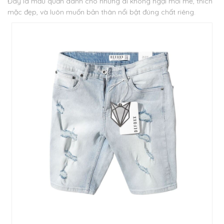
Đây là mẫu quần dành cho những ai không ngại mới mẻ, thích
mặc đẹp, và luôn muốn bản thân nổi bật đúng chất riêng.