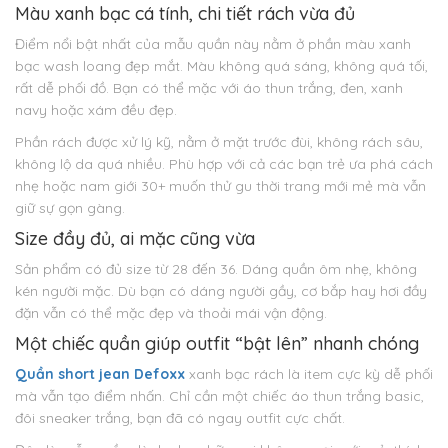
Màu xanh bạc cá tính, chi tiết rách vừa đủ
Điểm nổi bật nhất của mẫu quần này nằm ở phần màu xanh
bạc wash loang đẹp mắt. Màu không quá sáng, không quá tối,
rất dễ phối đồ. Bạn có thể mặc với áo thun trắng, đen, xanh
navy hoặc xám đều đẹp.
Phần rách được xử lý kỹ, nằm ở mặt trước đùi, không rách sâu,
không lộ da quá nhiều. Phù hợp với cả các bạn trẻ ưa phá cách
nhẹ hoặc nam giới 30+ muốn thử gu thời trang mới mẻ mà vẫn
giữ sự gọn gàng.
Size đầy đủ, ai mặc cũng vừa
Sản phẩm có đủ size từ 28 đến 36. Dáng quần ôm nhẹ, không
kén người mặc. Dù bạn có dáng người gầy, cơ bắp hay hơi đầy
đặn vẫn có thể mặc đẹp và thoải mái vận động.
Một chiếc quần giúp outfit “bật lên” nhanh chóng
Quần short jean Defoxx
xanh bạc rách là item cực kỳ dễ phối
mà vẫn tạo điểm nhấn. Chỉ cần một chiếc áo thun trắng basic,
đôi sneaker trắng, bạn đã có ngay outfit cực chất.