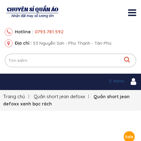
0793.781.592
Hotline :
Địa chỉ :
53 Nguyễn Sơn - Phú Thạnh - Tân Phú
0 items
Trang chủ
Quần short jean defoxx
Quần short jean
defoxx xanh bạc rách
Sale