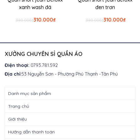
xanh wash đá
đen trơn
Giá
Giá
Giá
Giá
310.000
₫
310.000
₫
380.000
₫
380.000
₫
gốc
hiện
gốc
hiện
là:
tại
là:
tại
₫380.000.
là:
₫380.000.
là:
₫310.000.
₫310.0
XƯỞNG CHUYÊN SỈ QUẦN ÁO
Điện thoại:
0793.781.592
Địa chỉ
:53 Nguyễn Sơn - Phường Phú Thạnh -Tân Phú
Danh mục sản phẩm
Trang chủ
Giới thiệu
Hướng dẫn thanh toán