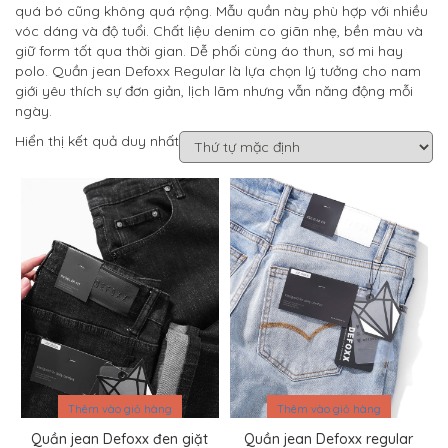
quá bó cũng không quá rộng. Mẫu quần này phù hợp với nhiều
vóc dáng và độ tuổi. Chất liệu denim co giãn nhẹ, bền màu và
giữ form tốt qua thời gian. Dễ phối cùng áo thun, sơ mi hay
polo. Quần jean Defoxx Regular là lựa chọn lý tưởng cho nam
giới yêu thích sự đơn giản, lịch lãm nhưng vẫn năng động mỗi
ngày.
Hiển thị kết quả duy nhất
Sale
Sale
Thêm vào giỏ hàng
Thêm vào giỏ hàng
Quần jean Defoxx đen giặt
Quần jean Defoxx regular