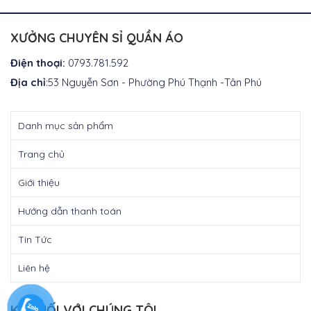
tại
tại
là:
là:
₫400.000.
₫400.000.
XƯỞNG CHUYÊN SỈ QUẦN ÁO
Điện thoại:
0793.781.592
Địa chỉ
:53 Nguyễn Sơn - Phường Phú Thạnh -Tân Phú
Danh mục sản phẩm
Trang chủ
Giới thiệu
Hướng dẫn thanh toán
Tin Tức
Liên hệ
KẾT NỐI VỚI CHÚNG TÔI