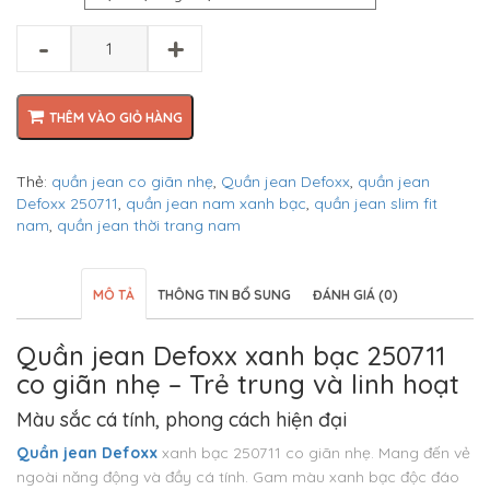
₫550.000.
là:
₫400.000.
-
+
THÊM VÀO GIỎ HÀNG
Thẻ:
quần jean co giãn nhẹ
,
Quần jean Defoxx
,
quần jean
Defoxx 250711
,
quần jean nam xanh bạc
,
quần jean slim fit
nam
,
quần jean thời trang nam
MÔ TẢ
THÔNG TIN BỔ SUNG
ĐÁNH GIÁ (0)
Quần jean Defoxx xanh bạc 250711
co giãn nhẹ – Trẻ trung và linh hoạt
Màu sắc cá tính, phong cách hiện đại
Quần jean Defoxx
xanh bạc 250711 co giãn nhẹ. Mang đến vẻ
ngoài năng động và đầy cá tính. Gam màu xanh bạc độc đáo