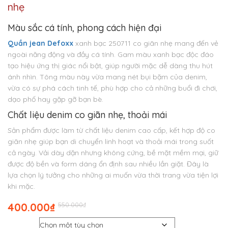
nhẹ
Màu sắc cá tính, phong cách hiện đại
Quần jean Defoxx
xanh bạc 250711 co giãn nhẹ mang đến vẻ
ngoài năng động và đầy cá tính. Gam màu xanh bạc độc đáo
tạo hiệu ứng thị giác nổi bật, giúp người mặc dễ dàng thu hút
ánh nhìn. Tông màu này vừa mang nét bụi bặm của denim,
vừa có sự phá cách tinh tế, phù hợp cho cả những buổi đi chơi,
dạo phố hay gặp gỡ bạn bè.
Chất liệu denim co giãn nhẹ, thoải mái
Sản phẩm được làm từ chất liệu denim cao cấp, kết hợp độ co
giãn nhẹ giúp bạn di chuyển linh hoạt và thoải mái trong suốt
cả ngày. Vải dày dặn nhưng không cứng, bề mặt mềm mại, giữ
được độ bền và form dáng ổn định sau nhiều lần giặt. Đây là
lựa chọn lý tưởng cho những ai muốn vừa thời trang vừa tiện lợi
khi mặc.
Giá
Giá
400.000
₫
550.000
₫
gốc
hiện
Size
là:
tại