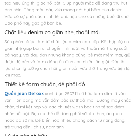
tạo hiệu ứng thị giác nổi bật. Giúp người mặc dễ dàng thu hút
ánh nhìn. Tông màu này vừa mang nét bụi bặm của denim.
Vừa có sự phá cách tinh tế, phù hợp cho cả những buổi đi chơi.
Dạo phố hay gặp gỡ bạn bè.
Chất liệu denim co giãn nhẹ, thoải mái
Sản phẩm được làm từ chất liệu denim cao cấp. Kết hợp độ co
giãn nhẹ giúp bạn di chuyển linh hoạt và thoải mái trong suốt
cả ngày. Vải dày dặn nhưng không cứng, bề mặt mềm mại, giữ
được độ bền và form dáng ổn định sau nhiều lần giặt. Đây là
lựa chọn lý tưởng cho những ai muốn vừa thời trang vừa tiện lợi
khi mặc.
Thiết kế form chuẩn, dễ phối đồ
Quần jean Defoxx
xanh bạc 250711 sở hữu form slim fit vừa
vặn. Tôn dáng mà vẫn đảm bảo sự thoải mái. Đường may chắc
chắn, tỉ mỉ kết hợp với các chi tiết wash bạc tinh tế tạo điểm
nhấn nổi bật. Bạn có thể dễ dàng phối với áo thun, áo polo
hoặc áo sơ mi. Để biến hóa nhiều phong cách từ năng động,
trẻ trung đến lịch sự, nam tính.