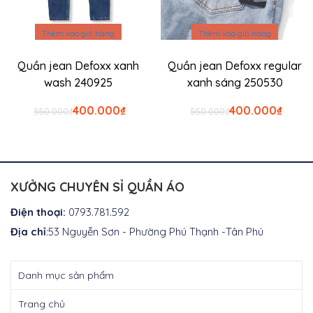
Thêm vào giỏ hàng
Thêm vào giỏ hàng
Quần jean Defoxx xanh
Quần jean Defoxx regular
wash 240925
xanh sáng 250530
Giá
Giá
Giá
Giá
400.000
₫
400.000
₫
550.000
₫
550.000
₫
gốc
hiện
gốc
hiện
là:
tại
là:
tại
₫550.000.
là:
₫550.000.
là:
₫400.000.
₫400.0
XƯỞNG CHUYÊN SỈ QUẦN ÁO
Điện thoại:
0793.781.592
Địa chỉ
:53 Nguyễn Sơn - Phường Phú Thạnh -Tân Phú
Danh mục sản phẩm
Trang chủ