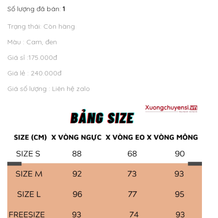
Số lượng đã bán:
1
Trạng thái: Còn hàng
Màu : Cam, đen
Giá sỉ :175.000đ
Giá lẻ : 240.000đ
Giá số lượng : Liên hệ zalo