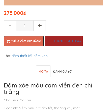
275.000
₫
-
+
THANH TOÁN NGAY
THÊM VÀO GIỎ HÀNG
Thẻ:
đầm thiết kế
,
đầm xòe
MÔ TẢ
ĐÁNH GIÁ (0)
Đầm xòe màu cam viền đen chỉ
trắng
Chất liệu: Cotton
Đặc tính: Mềm mại, hút ẩm tốt, thoáng khí, mát.