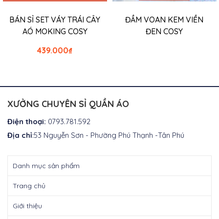
BÁN SỈ SET VÁY TRÁI CÂY
ĐẦM VOAN KEM VIỀN
AÓ MOKING COSY
ĐEN COSY
439.000
₫
XƯỞNG CHUYÊN SỈ QUẦN ÁO
Điện thoại:
0793.781.592
Địa chỉ
:53 Nguyễn Sơn - Phường Phú Thạnh -Tân Phú
Danh mục sản phẩm
Trang chủ
Giới thiệu