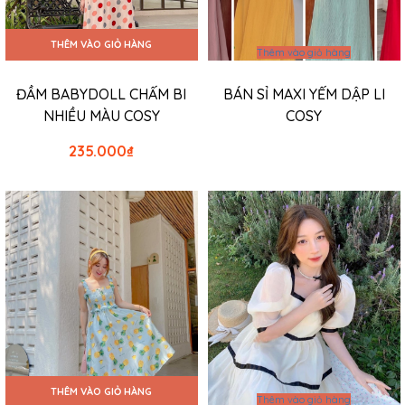
THÊM VÀO GIỎ HÀNG
Thêm vào giỏ hàng
ĐẦM BABYDOLL CHẤM BI
BÁN SỈ MAXI YẾM DẬP LI
NHIỀU MÀU COSY
COSY
235.000
₫
THÊM VÀO GIỎ HÀNG
Thêm vào giỏ hàng