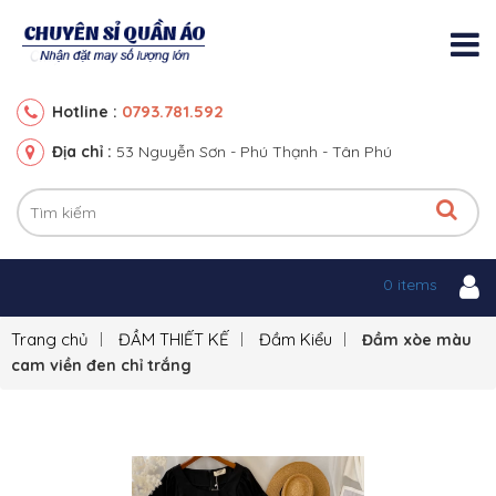
0793.781.592
Hotline :
Địa chỉ :
53 Nguyễn Sơn - Phú Thạnh - Tân Phú
0 items
Trang chủ
ĐẦM THIẾT KẾ
Đầm Kiểu
Đầm xòe màu
cam viền đen chỉ trắng