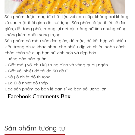
Sản phẩm được may từ chất liệu vải cao cấp, không bai không
xù sau một thời gian dài sử dụng. Sản phẩm được thiết kế đơn
giản, dễ dàng phối, mang lại nét dịu dàng nữ tính nhưng cũng
không kém phần sang trọng.
Sản phẩm có màu sắc đơn giản, dễ mặc, dễ kết hợp với nhiều
kiểu trang phục khác nhau cho nhiều dịp và nhiều hoàn cảnh
chắc chắn sẽ giúp bạn nữ xinh hơn và đẹp hơn .
Hướng dẫn bảo quản:
– Giặt máy với chu kỳ trung bình và vòng quay ngắn
– Giặt với nhiệt độ tối đa 30 độ C
– Sấy ở nhiệt độ thường
– Là ủi ở nhiệt độ thấp
Các sản phẩm có bán lẻ bán sỉ và bán số lượng lớn
Facebook Comments Box
Sản phẩm tương tự