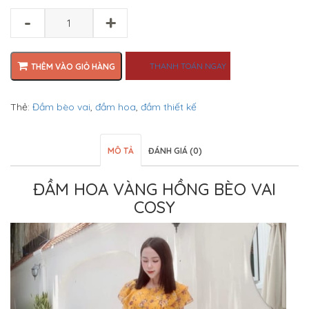
-
+
THANH TOÁN NGAY
THÊM VÀO GIỎ HÀNG
Thẻ:
Đầm bèo vai
,
đầm hoa
,
đầm thiết kế
MÔ TẢ
ĐÁNH GIÁ (0)
ĐẦM HOA VÀNG HỒNG BÈO VAI
COSY