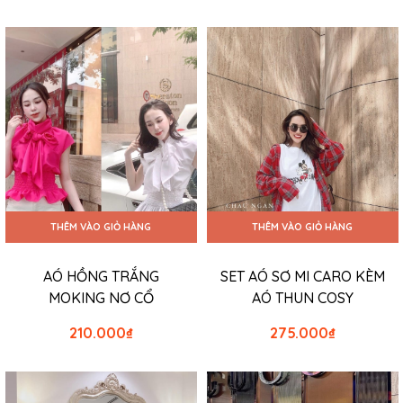
THÊM VÀO GIỎ HÀNG
THÊM VÀO GIỎ HÀNG
AÓ HỒNG TRẮNG
SET AÓ SƠ MI CARO KÈM
MOKING NƠ CỔ
AÓ THUN COSY
210.000
₫
275.000
₫