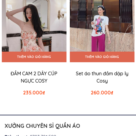
THÊM VÀO GIỎ HÀNG
THÊM VÀO GIỎ HÀNG
ĐẦM CAM 2 DÂY CÚP
Set áo thun đầm dập ly
NGỰC COSY
Cosy
235.000
₫
260.000
₫
XƯỞNG CHUYÊN SỈ QUẦN ÁO