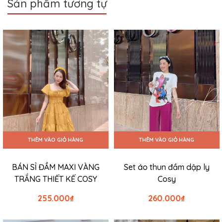
Sản phẩm tương tự
THÊM VÀO GIỎ HÀNG
THÊM VÀO GIỎ HÀNG
BÁN SỈ ĐẦM MAXI VÀNG
Set áo thun đầm dập ly
TRẮNG THIẾT KẾ COSY
Cosy
255.000
₫
260.000
₫