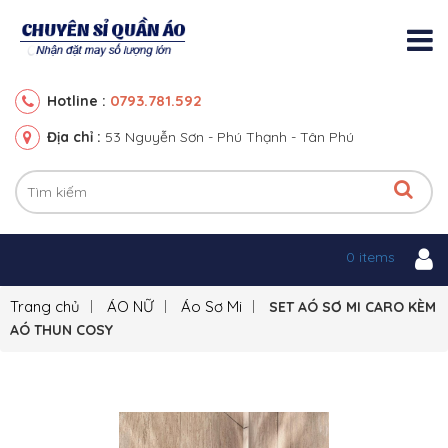
0793.781.592
Hotline :
Địa chỉ :
53 Nguyễn Sơn - Phú Thạnh - Tân Phú
0 items
Trang chủ
ÁO NỮ
Áo Sơ Mi
SET AÓ SƠ MI CARO KÈM
AÓ THUN COSY