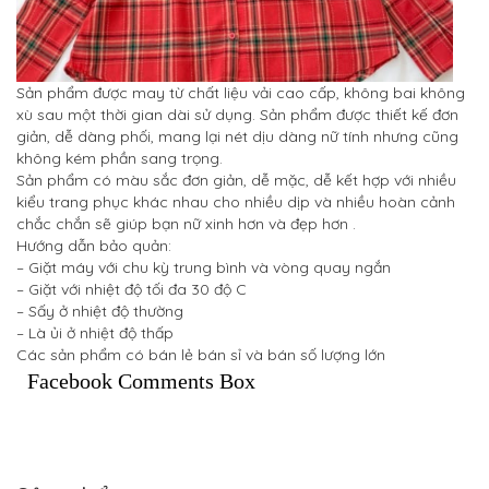
Sản phẩm được may từ chất liệu vải cao cấp, không bai không
xù sau một thời gian dài sử dụng. Sản phẩm được thiết kế đơn
giản, dễ dàng phối, mang lại nét dịu dàng nữ tính nhưng cũng
không kém phần sang trọng.
Sản phẩm có màu sắc đơn giản, dễ mặc, dễ kết hợp với nhiều
kiểu trang phục khác nhau cho nhiều dịp và nhiều hoàn cảnh
chắc chắn sẽ giúp bạn nữ xinh hơn và đẹp hơn .
Hướng dẫn bảo quản:
– Giặt máy với chu kỳ trung bình và vòng quay ngắn
– Giặt với nhiệt độ tối đa 30 độ C
– Sấy ở nhiệt độ thường
– Là ủi ở nhiệt độ thấp
Các sản phẩm có bán lẻ bán sỉ và bán số lượng lớn
Facebook Comments Box