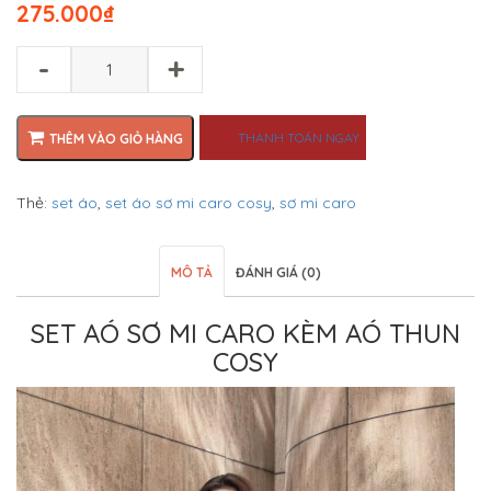
275.000
₫
-
+
THANH TOÁN NGAY
THÊM VÀO GIỎ HÀNG
Thẻ:
set áo
,
set áo sơ mi caro cosy
,
sơ mi caro
MÔ TẢ
ĐÁNH GIÁ (0)
SET AÓ SƠ MI CARO KÈM AÓ THUN
COSY