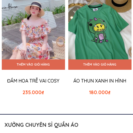
THÊM VÀO GIỎ HÀNG
THÊM VÀO GIỎ HÀNG
ĐẦM HOA TRỄ VAI COSY
ÁO THUN XANH IN HÌNH
235.000
₫
180.000
₫
XƯỞNG CHUYÊN SỈ QUẦN ÁO