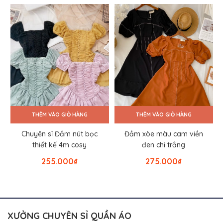
THÊM VÀO GIỎ HÀNG
THÊM VÀO GIỎ HÀNG
Chuyên sỉ Đầm nút bọc
Đầm xòe màu cam viền
thiết kế 4m cosy
đen chỉ trắng
255.000
₫
275.000
₫
XƯỞNG CHUYÊN SỈ QUẦN ÁO