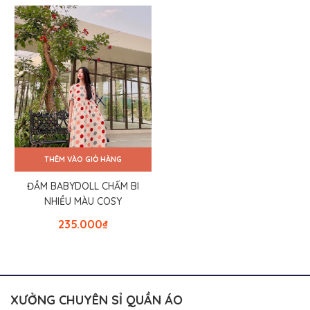
THÊM VÀO GIỎ HÀNG
ĐẦM BABYDOLL CHẤM BI
NHIỀU MÀU COSY
235.000
₫
XƯỞNG CHUYÊN SỈ QUẦN ÁO