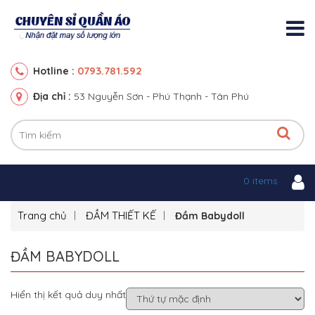
0793.781.592
Hotline :
Địa chỉ :
53 Nguyễn Sơn - Phú Thạnh - Tân Phú
0 items
Trang chủ
ĐẦM THIẾT KẾ
Đầm Babydoll
ĐẦM BABYDOLL
Hiển thị kết quả duy nhất