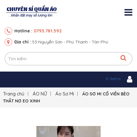
0793.781.592
Hotline :
Địa chỉ :
53 Nguyễn Sơn - Phú Thạnh - Tân Phú
0 items
Trang chủ
ÁO NỮ
Áo Sơ Mi
ÁO SƠ MI CỔ VIỀN BÈO
THẮT NƠ EO XINH