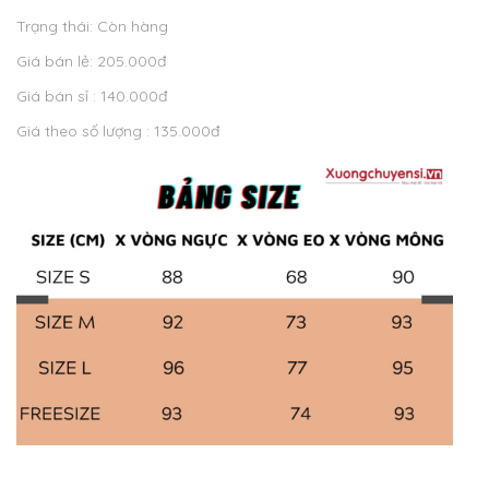
Trạng thái: Còn hàng
Giá bán lẻ: 205.000đ
Giá bán sỉ : 140.000đ
Giá theo số lượng : 135.000đ