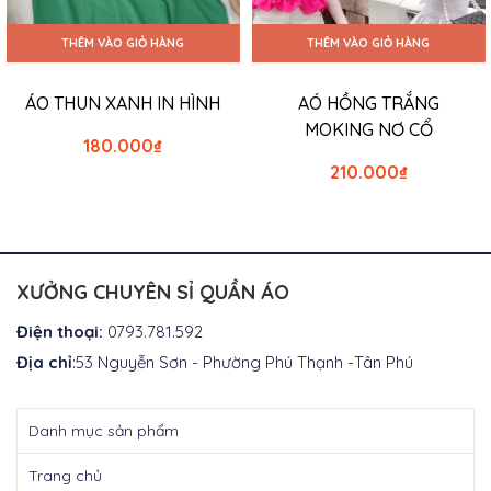
THÊM VÀO GIỎ HÀNG
THÊM VÀO GIỎ HÀNG
ÁO THUN XANH IN HÌNH
AÓ HỒNG TRẮNG
MOKING NƠ CỔ
180.000
₫
210.000
₫
XƯỞNG CHUYÊN SỈ QUẦN ÁO
Điện thoại:
0793.781.592
Địa chỉ
:53 Nguyễn Sơn - Phường Phú Thạnh -Tân Phú
Danh mục sản phẩm
Trang chủ