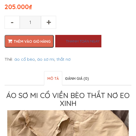
205.000
₫
-
+
THANH TOÁN NGAY
THÊM VÀO GIỎ HÀNG
Thẻ:
áo cổ bèo
,
áo sơ mi
,
thắt nơ
MÔ TẢ
ĐÁNH GIÁ (0)
ÁO SƠ MI CỔ VIỀN BÈO THẮT NƠ EO
XINH