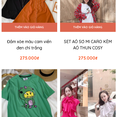
THÊM VÀO GIỎ HÀNG
THÊM VÀO GIỎ HÀNG
Đầm xòe màu cam viền
SET AÓ SƠ MI CARO KÈM
đen chỉ trắng
AÓ THUN COSY
275.000
₫
275.000
₫