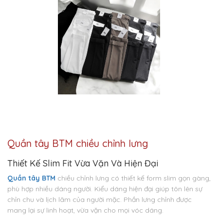
Quần tây BTM chiều chỉnh lưng
Thiết Kế Slim Fit Vừa Vặn Và Hiện Đại
Quần tây BTM
chiều chỉnh lưng có thiết kế form slim gọn gàng,
phù hợp nhiều dáng người. Kiểu dáng hiện đại giúp tôn lên sự
chỉn chu và lịch lãm của người mặc. Phần lưng chỉnh được
mang lại sự linh hoạt, vừa vặn cho mọi vóc dáng.