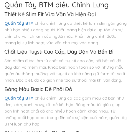
Quần Tây BTM điều Chỉnh Lưng
Thiết Kế Slim Fit Vừa Vặn Và Hiện Đại
Quần tây BTM
chiều chỉnh lưng có thiết kế form slim gọn gàng,
phù hợp nhiều dáng người. Kiểu dáng hiện đại giúp tôn lên sự
chỉn chu và lịch lãm của người mặc. Phần lưng chỉnh được
mang lại sự linh hoạt, vừa vặn cho mọi vóc dáng.
Chất Liệu Tuysti Cao Cấp, Dày Dặn Và Bền Bỉ
Sản phẩm được làm từ chất vải tuysti cao cấp, nổi bật với độ
dày dặn và mềm mại. Khác biệt hoàn toàn so với những mẫu
quần âu thông thường, vải tuysti có khả năng giữ form tốt và ít
nhăn. Đặc biệt, độ co giãn nhẹ tạo sự thoải mái khi vận động.
Bảng Màu Basic Dễ Phối Đồ
Quần tây BTM
chiều chỉnh lưng có các gam màu cơ bản như
đen, xám, xanh navy, rất dễ kết hợp. Bảng màu tối giản giúp
bạn linh hoạt phối đồ cho nhiều hoàn cảnh khác nhau. Từ
những buổi họp quan trọng đến các sự kiện cuối năm, quần tây
BTM luôn phù hợp.