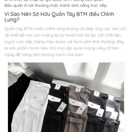
Bảo quản ở nơi thoáng mát, tránh ánh nắng trực tiếp.
Vì Sao Nên Sở Hữu Quần Tây BTM điều Chỉnh
Lưng?
Quần tây BTM chiều chỉnh lưng không chỉ đáp ứng các tiêu chí
về thiết kế mà còn mang lại sự thoải mái tối đa. Với chất liệu
tuysti cao cấp, bảng màu basic và form slim thời thượng, đây
là sản phẩm hoàn hảo cho mọi dịp quan trọng. Hãy sở hữu
ngay để nâng tầm phong cách của bạn!