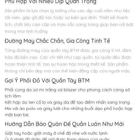
Phù Hợp Với Nhiều Dịp Quan Trọng
Sản phẩm là lựa chọn lý tưởng cho các dịp cuối năm như tiệc
tất niên, gặp gỡ đối tác hoặc sự kiện gia đình. Thiết kế thanh
lịch, chất liệu cao cấp và màu sắc sang trọng giúp bạn nổi bật
trong mọi tình huống.
Đường May Chắc Chắn, Gia Công Tinh Tế
Từng đường may của quần tây BTM được gia công tỉ mỉ, đảm
bảo độ bền cao. Các chi tiết như cạp quần, túi quần đều được
hoàn thiện tinh tế, tạo sự hoàn hảo trong thiết kế. Sản phẩm
không chỉ bền đẹp mà còn thể hiện đẳng cấp của người mặc.
Gợi Ý Phối Đồ Với Quần Tây BTM
Phối cùng áo sơ mi trắng và blazer cho phong cách công sở
lịch lãm.
Kết hợp áo len cổ lọ và giày da để tạo điểm nhấn sang trọng.
Mix với áo polo và giày lười cho những buổi dạo phố hoặc họp
mặt bạn bè.
Hướng Dẫn Bảo Quản Để Quần Luôn Như Mới
Giặt tay hoặc giặt máy ở chế độ nhẹ với nước lạnh.
Ủi ở nhiệt độ thấp để giữ được form dáng của quần.