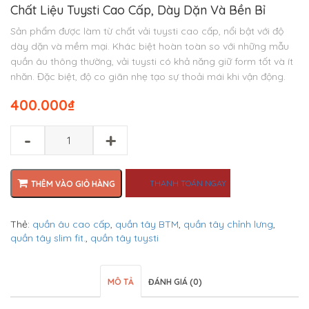
Chất Liệu Tuysti Cao Cấp, Dày Dặn Và Bền Bỉ
Sản phẩm được làm từ chất vải tuysti cao cấp, nổi bật với độ
dày dặn và mềm mại. Khác biệt hoàn toàn so với những mẫu
quần âu thông thường, vải tuysti có khả năng giữ form tốt và ít
nhăn. Đặc biệt, độ co giãn nhẹ tạo sự thoải mái khi vận động.
400.000
₫
-
+
THANH TOÁN NGAY
THÊM VÀO GIỎ HÀNG
Thẻ:
quần âu cao cấp
,
quần tây BTM
,
quần tây chỉnh lưng
,
quần tây slim fit.
,
quần tây tuysti
MÔ TẢ
ĐÁNH GIÁ (0)