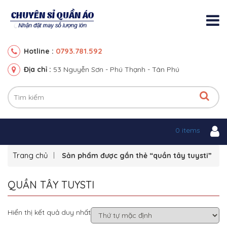
0793.781.592
Hotline :
Địa chỉ :
53 Nguyễn Sơn - Phú Thạnh - Tân Phú
0 items
Trang chủ
Sản phẩm được gắn thẻ “quần tây tuysti”
QUẦN TÂY TUYSTI
Hiển thị kết quả duy nhất