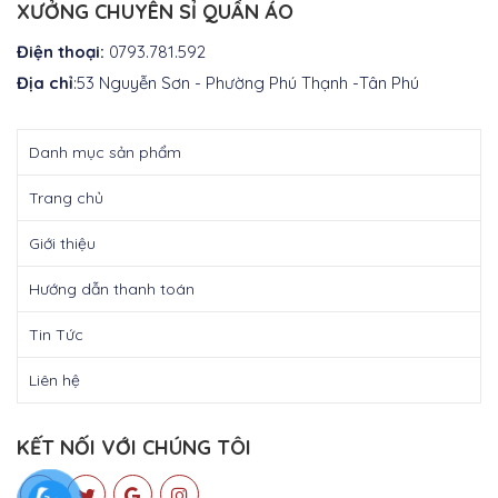
₫350.000.
XƯỞNG CHUYÊN SỈ QUẦN ÁO
Điện thoại:
0793.781.592
Địa chỉ
:53 Nguyễn Sơn - Phường Phú Thạnh -Tân Phú
Danh mục sản phẩm
Trang chủ
Giới thiệu
Hướng dẫn thanh toán
Tin Tức
Liên hệ
KẾT NỐI VỚI CHÚNG TÔI