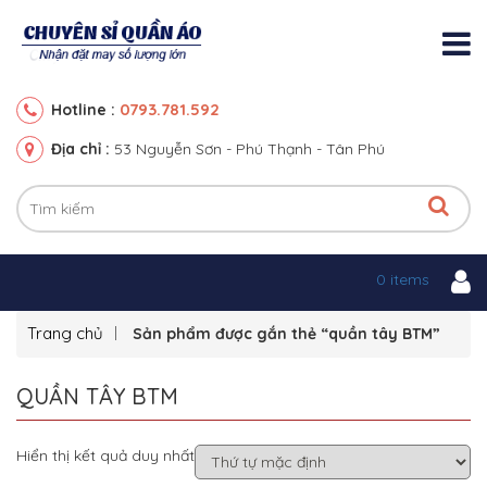
0793.781.592
Hotline :
Địa chỉ :
53 Nguyễn Sơn - Phú Thạnh - Tân Phú
0 items
Trang chủ
Sản phẩm được gắn thẻ “quần tây BTM”
QUẦN TÂY BTM
Hiển thị kết quả duy nhất