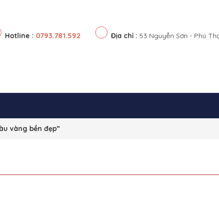
0793.781.592
Hotline :
Địa chỉ :
53 Nguyễn Sơn - Phú Th
àu vàng bền đẹp”