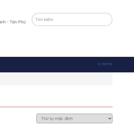
ạnh - Tân Phú
0 items