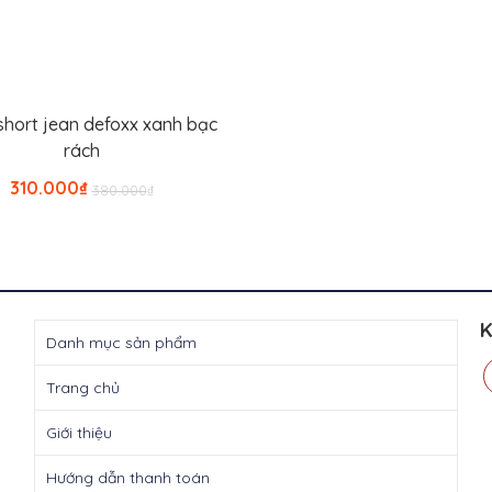
hort jean defoxx xanh bạc
Thêm vào giỏ hàng
rách
Giá
Giá
310.000
₫
380.000
₫
gốc
hiện
là:
tại
₫380.000.
là:
₫310.000.
K
Danh mục sản phẩm
Trang chủ
Giới thiệu
Hướng dẫn thanh toán