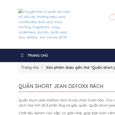
TRANG CHỦ
Trang chủ
Sản phẩm được gắn thẻ “Quần short 
QUẦN SHORT JEAN DEFOXX RÁCH
Quần short jean Defoxx rách là lựa chọn hoàn hảo. Cho n
rách nhẹ tinh tế ở phần ống và gấu quần. Quần short je
Chất liệu denim cao cấp, co giãn nhẹ, giúp bạn luôn cảm 