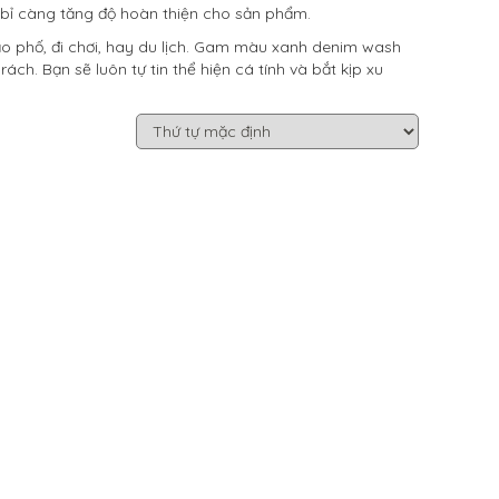
 bỉ càng tăng độ hoàn thiện cho sản phẩm.
ạo phố, đi chơi, hay du lịch. Gam màu xanh denim wash
. Bạn sẽ luôn tự tin thể hiện cá tính và bắt kịp xu