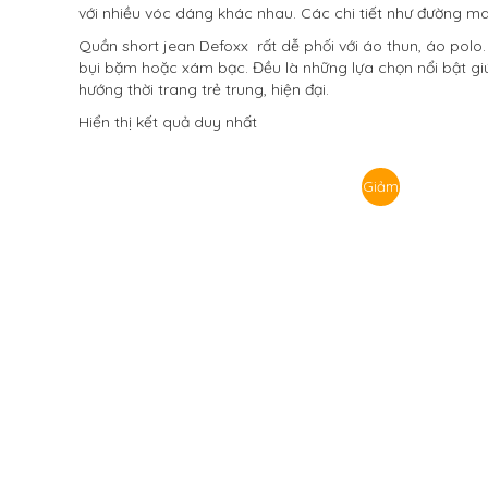
với nhiều vóc dáng khác nhau. Các chi tiết như đường m
Quần short jean Defoxx rất dễ phối với áo thun, áo pol
bụi bặm hoặc xám bạc. Đều là những lựa chọn nổi bật giú
hướng thời trang trẻ trung, hiện đại.
Hiển thị kết quả duy nhất
Giảm
giá!