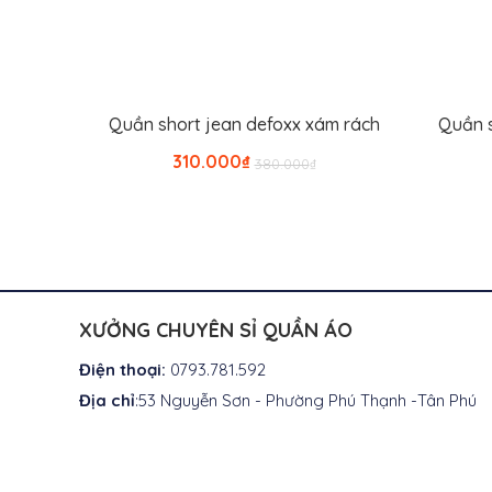
Quần short jean defoxx xám rách
Quần s
Thêm vào giỏ hàng
Giá
Giá
310.000
₫
380.000
₫
gốc
hiện
là:
tại
₫380.000.
là:
₫310.000.
XƯỞNG CHUYÊN SỈ QUẦN ÁO
Điện thoại:
0793.781.592
Địa chỉ
:53 Nguyễn Sơn - Phường Phú Thạnh -Tân Phú