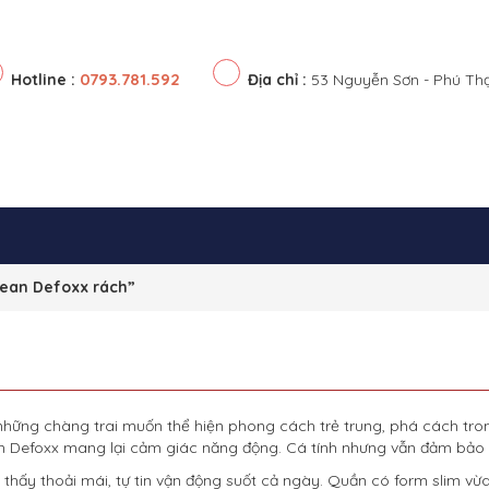
0793.781.592
Hotline :
Địa chỉ :
53 Nguyễn Sơn - Phú Th
jean Defoxx rách”
hững chàng trai muốn thể hiện phong cách trẻ trung, phá cách trong 
an Defoxx mang lại cảm giác năng động. Cá tính nhưng vẫn đảm bảo t
thấy thoải mái, tự tin vận động suốt cả ngày. Quần có form slim vừa