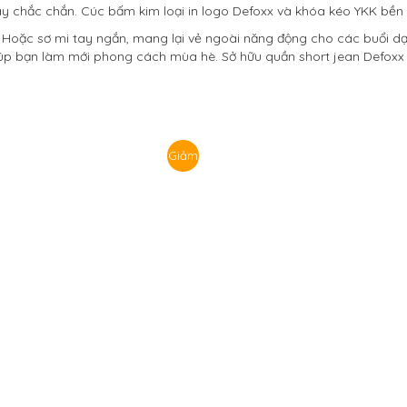
ay chắc chắn. Cúc bấm kim loại in logo Defoxx và khóa kéo YKK bền
o. Hoặc sơ mi tay ngắn, mang lại vẻ ngoài năng động cho các buổi d
p bạn làm mới phong cách mùa hè. Sở hữu quần short jean Defoxx rách
Giảm
giá!