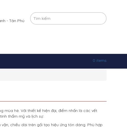
ạnh - Tân Phú
0 items
mùa hè. Với thiết kế hiện đại, điểm nhấn là các vết
ính thẩm mỹ và lịch sự.
 vặn, chiều dài trên gối tạo hiệu ứng tôn dáng. Phù hợp