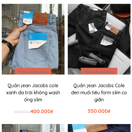
Sale
Thêm vào giỏ hàng
Thêm vào giỏ hàng
Quần jean Jacobs cole
Quần jean Jacobs Cole
xanh da trời không wash
đen muối tiêu form slim co
ống slim
giãn
Giá
Giá
550.000
₫
400.000
₫
550.000
₫
gốc
hiện
là:
tại
₫550.000.
là:
Sale