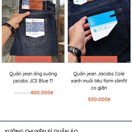
₫400.000.
Thêm vào giỏ hàng
Thêm vào giỏ hàng
Quần jean ống suông
Quần jean Jacobs Cole
jacobs JCS Blue 11
xanh muối tiêu form slimfit
co giãn
Giá
Giá
400.000
₫
550.000
₫
gốc
hiện
550.000
₫
là:
tại
₫550.000.
là:
₫400.000.
XƯỞNG CHUYÊN SỈ QUẦN ÁO