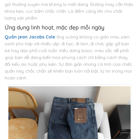
giũ thường xuyên mà không lo mất dáng. Đường may cẩn thận,
khóa kéo, cúc bấm chắc chắn. Là điểm cộng lớn cho chất
lượng sản phẩm.
Ứng dụng linh hoạt, mặc đẹp mỗi ngày
Quần jean Jacobs Cole
ống suông không co giãn màu xám
xanh phù hợp với nhiều dịp: đi học, đi làm, đi chơi, gặp gỡ bạn
bè hay dạo phố cuối tuần. Kiểu dáng basic, màu sắc dễ phối
giúp bạn dễ dàng biến hóa phong cách chỉ bằng cách thay
đổi kiểu áo hoặc phụ kiện. Sự đơn giản nhưng cá tính của chiếc
quần này chắc chắn sẽ khiến bạn luôn nổi bật, tự tin trong mọi
hoàn cảnh.