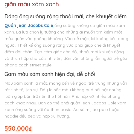
giãn màu xám xanh
Dáng ống suông rộng thoải mái, che khuyết điểm
Quần jean Jacobs Cole
ống suông không co giãn màu xám
xanh. Là lựa chọn lý tưởng cho những ai muốn tìm kiếm một
mẫu quần vừa phóng khoáng. Vừa dễ mặc, lại không kén dáng
người. Thiết kế ống suông rộng vừa phải giúp che đi khuyết
điểm đôi chân. Tạo cảm giác cân đối, thoải mái khi vận động
và thích hợp cho cả sinh viên, dân văn phòng lẫn người trẻ yêu
phong cách street style.
Gam màu xám xanh hiện đại, dễ phối
Màu xám xanh lạ mắt, mang đến vẻ ngoài trẻ trung nhưng vẫn
rất tinh tế, lịch sự. Đây là sắc màu không quá nổi bật nhưng
luôn giúp bạn trở nên thu hút hơn. Phù hợp với nhiều phong
cách khác nhau. Bạn có thể phối quần jean Jacobs Cole xám
xanh ống suông với áo thun basic. Áo sơ mi, áo polo hoặc
hoodie đều đẹp và hợp xu hướng.
550.000
₫