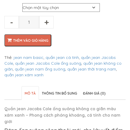
Size
-
+
THÊM VÀO GIỎ HÀNG
Thẻ:
jean nam basic
,
quần jean cá tính
,
quần jean Jacobs
Cole
,
quần jean Jacobs Cole ống suông
,
quần jean không co
giãn
,
quần jean nam ống suông
,
quần jean thời trang nam
,
quần jean xám xanh
MÔ TẢ
THÔNG TIN BỔ SUNG
ĐÁNH GIÁ (0)
Quần jean Jacobs Cole ống suông không co giãn màu
xám xanh – Phong cách phóng khoáng, cá tính cho nam
giới