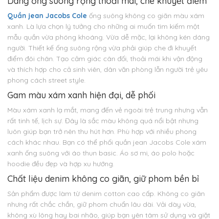
Dáng ống suông rộng thoải mái, che khuyết điểm
Quần jean Jacobs Cole
ống suông không co giãn màu xám
xanh. Là lựa chọn lý tưởng cho những ai muốn tìm kiếm một
mẫu quần vừa phóng khoáng. Vừa dễ mặc, lại không kén dáng
người. Thiết kế ống suông rộng vừa phải giúp che đi khuyết
điểm đôi chân. Tạo cảm giác cân đối, thoải mái khi vận động
và thích hợp cho cả sinh viên, dân văn phòng lẫn người trẻ yêu
phong cách street style.
Gam màu xám xanh hiện đại, dễ phối
Màu xám xanh lạ mắt, mang đến vẻ ngoài trẻ trung nhưng vẫn
rất tinh tế, lịch sự. Đây là sắc màu không quá nổi bật nhưng
luôn giúp bạn trở nên thu hút hơn. Phù hợp với nhiều phong
cách khác nhau. Bạn có thể phối quần jean Jacobs Cole xám
xanh ống suông với áo thun basic. Áo sơ mi, áo polo hoặc
hoodie đều đẹp và hợp xu hướng.
Chất liệu denim không co giãn, giữ phom bền bỉ
Sản phẩm được làm từ denim cotton cao cấp. Không co giãn
nhưng rất chắc chắn, giữ phom chuẩn lâu dài. Vải dày vừa,
không xù lông hay bai nhão, giúp bạn yên tâm sử dụng và giặt