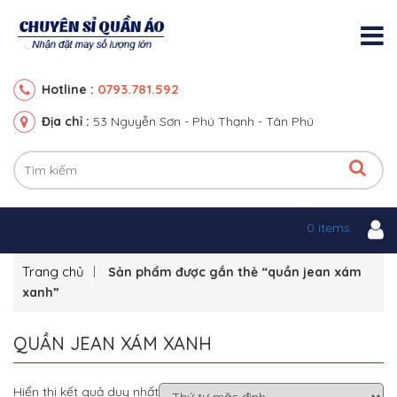
0793.781.592
Hotline :
Địa chỉ :
53 Nguyễn Sơn - Phú Thạnh - Tân Phú
0 items
Trang chủ
Sản phẩm được gắn thẻ “quần jean xám
xanh”
QUẦN JEAN XÁM XANH
Hiển thị kết quả duy nhất