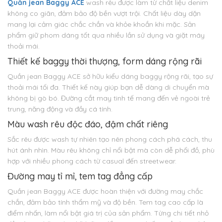
Quần jean Baggy ACE
wash rêu được làm từ chất liệu denim
không co giãn, đảm bảo độ bền vượt trội. Chất liệu dày dặn
mang lại cảm giác chắc chắn và khỏe khoắn khi mặc. Sản
phẩm giữ phom dáng tốt qua nhiều lần sử dụng và giặt máy
thoải mái.
Thiết kế baggy thời thượng, form dáng rộng rãi
Quần jean Baggy ACE sở hữu kiểu dáng baggy rộng rãi, tạo sự
thoải mái tối đa. Thiết kế này giúp bạn dễ dàng di chuyển mà
không bị gò bó. Đường cắt may tinh tế mang đến vẻ ngoài trẻ
trung, năng động và đầy cá tính.
Màu wash rêu độc đáo, đậm chất riêng
Sắc rêu được wash tự nhiên tạo nên phong cách phá cách, thu
hút ánh nhìn. Màu rêu không chỉ nổi bật mà còn dễ phối đồ, phù
hợp với nhiều phong cách từ casual đến streetwear.
Đường may tỉ mỉ, tem tag đẳng cấp
Quần jean Baggy ACE được hoàn thiện với đường may chắc
chắn, đảm bảo tính thẩm mỹ và độ bền. Tem tag cao cấp là
điểm nhấn, làm nổi bật giá trị của sản phẩm. Từng chi tiết nhỏ