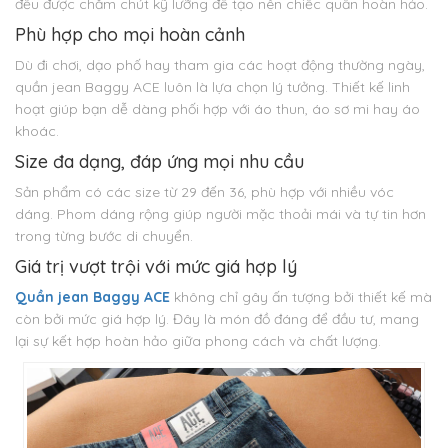
đều được chăm chút kỹ lưỡng để tạo nên chiếc quần hoàn hảo.
Phù hợp cho mọi hoàn cảnh
Dù đi chơi, dạo phố hay tham gia các hoạt động thường ngày,
quần jean Baggy ACE luôn là lựa chọn lý tưởng. Thiết kế linh
hoạt giúp bạn dễ dàng phối hợp với áo thun, áo sơ mi hay áo
khoác.
Size đa dạng, đáp ứng mọi nhu cầu
Sản phẩm có các size từ 29 đến 36, phù hợp với nhiều vóc
dáng. Phom dáng rộng giúp người mặc thoải mái và tự tin hơn
trong từng bước di chuyển.
Giá trị vượt trội với mức giá hợp lý
Quần jean Baggy ACE
không chỉ gây ấn tượng bởi thiết kế mà
còn bởi mức giá hợp lý. Đây là món đồ đáng để đầu tư, mang
lại sự kết hợp hoàn hảo giữa phong cách và chất lượng.