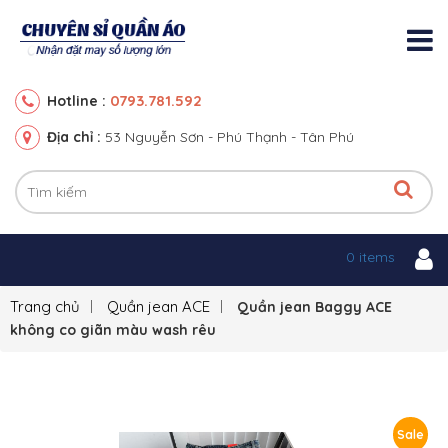
0793.781.592
Hotline :
Địa chỉ :
53 Nguyễn Sơn - Phú Thạnh - Tân Phú
0 items
Trang chủ
Quần jean ACE
Quần jean Baggy ACE
không co giãn màu wash rêu
Sale