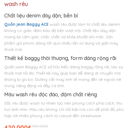
wash rêu
Chất liệu denim dày dặn, bền bỉ
Quần jean Baggy ACE
wash rêu được làm từ chất liệu denim
không co giãn, đảm bảo độ bền vượt trội. Chất liệu dày dặn
mang lại cảm giác chắc chắn và khỏe khoắn khi mặc. Sản
phẩm giữ phom dáng tốt qua nhiều lần sử dụng và giặt máy
thoải mái.
Thiết kế baggy thời thượng, form dáng rộng rãi
Quần jean Baggy ACE sở hữu kiểu dáng baggy rộng rãi, tạo sự
thoải mái tối đa. Thiết kế này giúp bạn dễ dàng di chuyển mà
không bị gò bó. Đường cắt may tinh tế mang đến vẻ ngoài trẻ
trung, năng động và đầy cá tính.
Màu wash rêu độc đáo, đậm chất riêng
Sắc rêu được wash tự nhiên tạo nên phong cách phá cách, thu
hút ánh nhìn. Màu rêu không chỉ nổi bật mà còn dễ phối đồ, phù
hợp với nhiều phong cách từ casual đến streetwear.
Giá
Giá
420.000
₫
550.000
₫