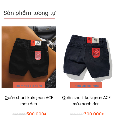
Sản phẩm tương tự
Sale
Sale
Thêm vào giỏ hàng
Thêm vào giỏ hàng
Quần short kaki jean ACE
Quần short kaki jean ACE
màu đen
màu xanh đen
Giá
Giá
Giá
Giá
300.000
₫
300.000
₫
350.000
₫
350.000
₫