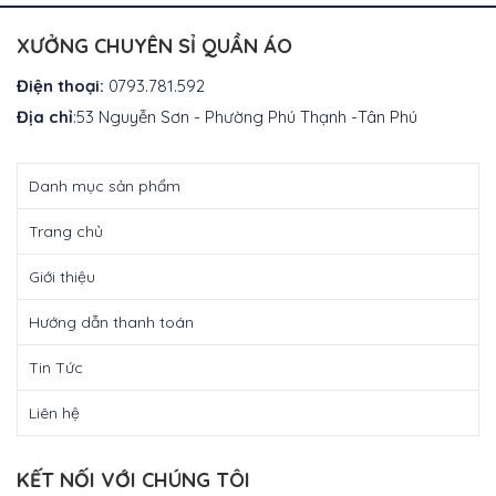
₫300.000.
₫300.0
XƯỞNG CHUYÊN SỈ QUẦN ÁO
Điện thoại:
0793.781.592
Địa chỉ
:53 Nguyễn Sơn - Phường Phú Thạnh -Tân Phú
Danh mục sản phẩm
Trang chủ
Giới thiệu
Hướng dẫn thanh toán
Tin Tức
Liên hệ
KẾT NỐI VỚI CHÚNG TÔI