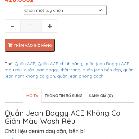
gốc
hiện
Size
là:
tại
₫550.000.
là:
₫420.000.
-
+
THÊM VÀO GIỎ HÀNG
Thẻ:
Quần ACE
,
Quần ACE chính hãng
,
quần jean Baggy ACE
màu rêu
,
quần jean baggy thời trang
,
quần jean bền đẹp
,
quần
jean nam không co giãn
,
quần jean phong cách
MÔ TẢ
THÔNG TIN BỔ SUNG
ĐÁNH GIÁ (0)
Quần Jean Baggy ACE Không Co
Giãn Màu Wash Rêu
Chất liệu denim dày dặn, bền bỉ