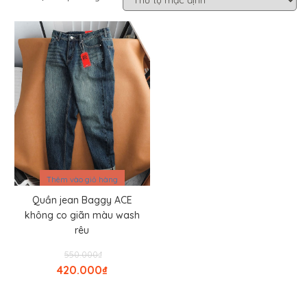
Sale
Thêm vào giỏ hàng
Quần jean Baggy ACE
không co giãn màu wash
rêu
Giá
550.000
₫
gốc
420.000
₫
là:
Giá
₫550.000.
hiện