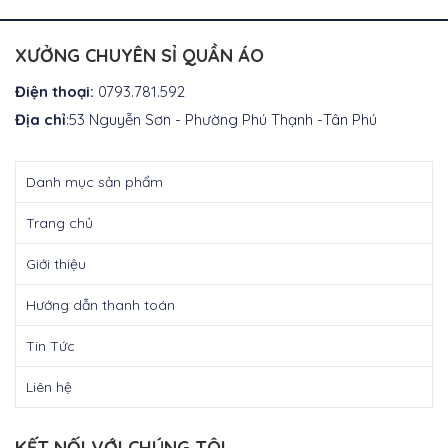
tại
là:
₫420.000.
XƯỞNG CHUYÊN SỈ QUẦN ÁO
Điện thoại:
0793.781.592
Địa chỉ
:53 Nguyễn Sơn - Phường Phú Thạnh -Tân Phú
Danh mục sản phẩm
Trang chủ
Giới thiệu
Hướng dẫn thanh toán
Tin Tức
Liên hệ
KẾT NỐI VỚI CHÚNG TÔI