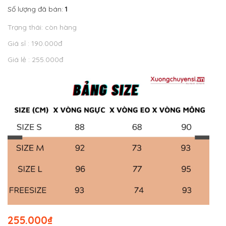
Số lượng đã bán:
1
Trạng thái: còn hàng
Giá sỉ : 190.000đ
Giá lẻ : 255.000đ
255.000
₫