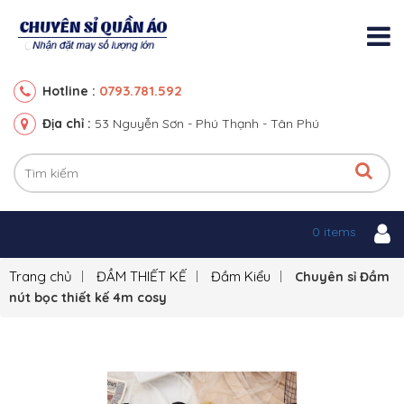
0793.781.592
Hotline :
Địa chỉ :
53 Nguyễn Sơn - Phú Thạnh - Tân Phú
0 items
Trang chủ
ĐẦM THIẾT KẾ
Đầm Kiểu
Chuyên sỉ Đầm
nút bọc thiết kế 4m cosy