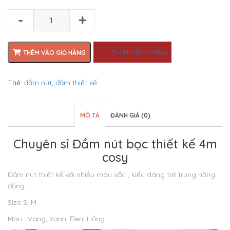
-
+
THANH TOÁN NGAY
THÊM VÀO GIỎ HÀNG
Thẻ:
đầm nút
,
đầm thiết kế
MÔ TẢ
ĐÁNH GIÁ (0)
Chuyên sỉ Đầm nút bọc thiết kế 4m
cosy
Đầm nút thiết kế với nhiều màu sắc , kiểu dáng trẻ trung năng
động .
Size S, M
Màu : Vàng, Xanh, Đen, Hồng