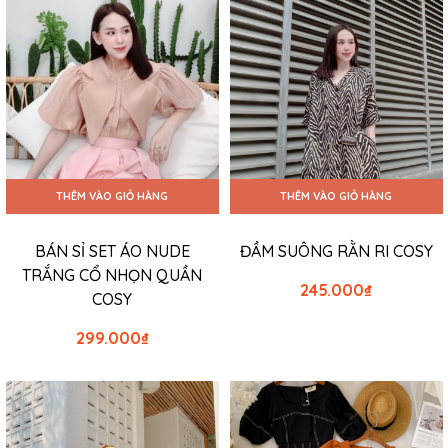
THÊM VÀO GIỎ HÀNG
THÊM VÀO GIỎ HÀNG
BÁN SỈ SET ÁO NUDE
ĐẦM SUÔNG RẰN RI COSY
TRẮNG CỔ NHỌN QUẦN
245.000
₫
COSY
299.000
₫