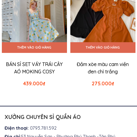
THÊM VÀO GIỎ HÀNG
THÊM VÀO GIỎ HÀNG
BÁN SỈ SET VÁY TRÁI CÂY
Đầm xòe màu cam viền
AÓ MOKING COSY
đen chỉ trắng
439.000
₫
275.000
₫
XƯỞNG CHUYÊN SỈ QUẦN ÁO
Điện thoại:
0793.781.592
Địa chỉ
:53 Nguyễn Sơn - Phường Phú Thạnh -Tân Phú