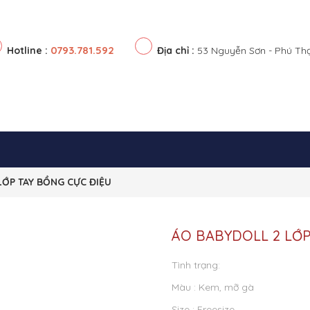
0793.781.592
Hotline :
Địa chỉ :
53 Nguyễn Sơn - Phú Th
LỚP TAY BỒNG CỰC ĐIỆU
ÁO BABYDOLL 2 LỚP
Tình trạng:
Màu : Kem, mỡ gà
Size : Freesize