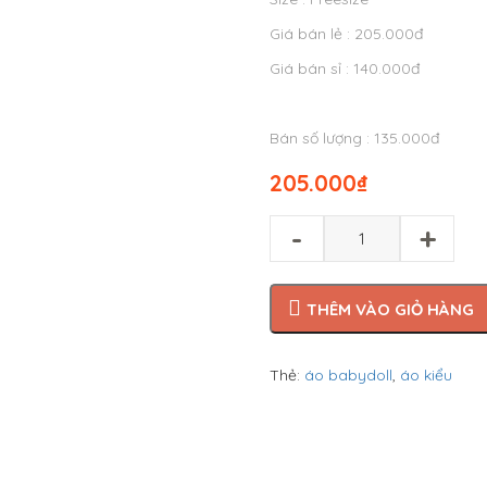
Giá bán lẻ : 205.000đ
Giá bán sỉ : 140.000đ
Bán số lượng : 135.000đ
205.000
₫
-
+
THÊM VÀO GIỎ HÀNG
Thẻ:
áo babydoll
,
áo kiểu