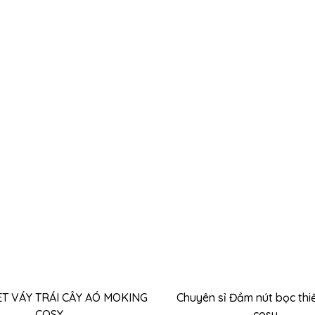
THÊM VÀO GIỎ HÀNG
THÊM VÀO GIỎ HÀN
ET VÁY TRÁI CÂY AÓ MOKING
Chuyên sỉ Đầm nút bọc thi
COSY
cosy