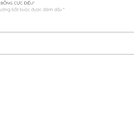
AY BỒNG CỰC ĐIỆU”
rường bắt buộc được đánh dấu
*