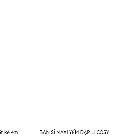
G
Thêm vào giỏ hàng
ết kế 4m
BÁN SỈ MAXI YẾM DẬP LI COSY