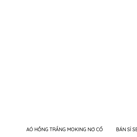
THÊM VÀO GIỎ HÀNG
AÓ HỒNG TRẮNG MOKING NƠ CỔ
BÁN SỈ S