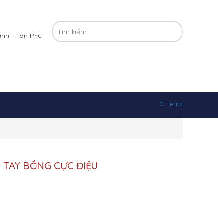
ạnh - Tân Phú
0 items
 TAY BỒNG CỰC ĐIỆU