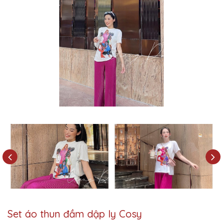
Set áo thun đầm dập ly Cosy