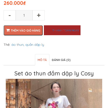
260.000
₫
-
+
THANH TOÁN NGAY
THÊM VÀO GIỎ HÀNG
Thẻ:
áo thun
,
quần dập ly
MÔ TẢ
ĐÁNH GIÁ (0)
Set áo thun đầm dập ly Cosy