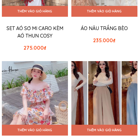
THÊM VÀO GIỎ HÀNG
THÊM VÀO GIỎ HÀNG
SET AÓ SƠ MI CARO KÈM
ÁO NÂU TRẮNG BÈO
AÓ THUN COSY
235.000
₫
275.000
₫
THÊM VÀO GIỎ HÀNG
THÊM VÀO GIỎ HÀNG