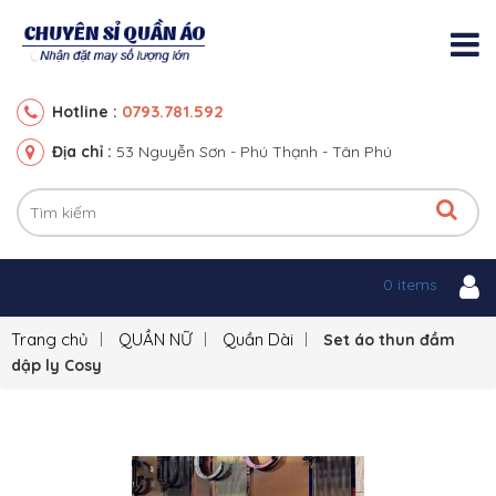
0793.781.592
Hotline :
Địa chỉ :
53 Nguyễn Sơn - Phú Thạnh - Tân Phú
0 items
Trang chủ
QUẦN NỮ
Quần Dài
Set áo thun đầm
dập ly Cosy