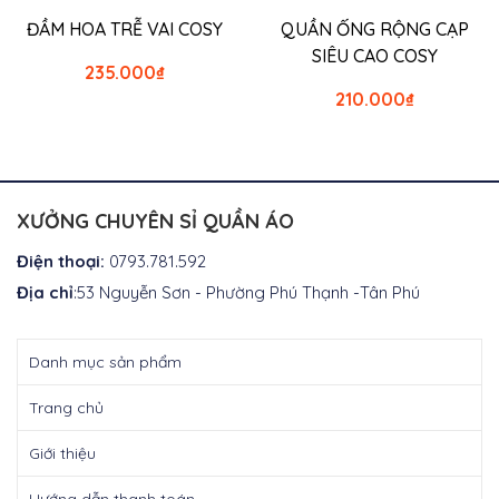
ĐẦM HOA TRỄ VAI COSY
QUẦN ỐNG RỘNG CẠP
SIÊU CAO COSY
235.000
₫
210.000
₫
XƯỞNG CHUYÊN SỈ QUẦN ÁO
Điện thoại:
0793.781.592
Địa chỉ
:53 Nguyễn Sơn - Phường Phú Thạnh -Tân Phú
Danh mục sản phẩm
Trang chủ
Giới thiệu