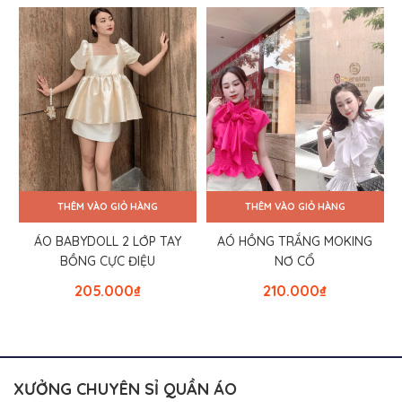
THÊM VÀO GIỎ HÀNG
THÊM VÀO GIỎ HÀNG
ÁO BABYDOLL 2 LỚP TAY
AÓ HỒNG TRẮNG MOKING
BỒNG CỰC ĐIỆU
NƠ CỔ
205.000
₫
210.000
₫
XƯỞNG CHUYÊN SỈ QUẦN ÁO