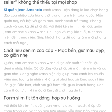
seller” không thể thiếu tại mọi shop
Sỉ quần jean Amancio
xanh wash. Hiện đang là lựa chọn hàng
đầu của nhiều cửa hàng thời trang nam trên toàn quốc. Mẫu
quần này nổi bật với gam màu xanh wash trẻ trung. Phong
cách và cực kỳ dễ phối đồ. Với thiết kế slim fit hiện đại, quần
jean Amancio xanh wash. Phù hợp với mọi lứa tuổi, từ thanh
niên đến trung niên. Giúp khách hàng dễ dàng làm mới phong
cách mỗi ngày.
Chất liệu denim cao cấp – Mặc bền, giữ màu đẹp,
co giãn nhẹ
Quần jean Amancio xanh wash được sản xuất từ chất liệu
denim nhập khẩu. Có độ dày vừa phải, bề mặt mềm mịn và co
giãn nhẹ. Công nghệ wash hiện đại giúp màu xanh lên chuẩn.
Hiệu ứng loang tự nhiên, không bị phai hay xù lông sau nhiều
lần giặt. Đặc biệt, chất vải giữ form tốt, giúp khách hàng luôn
cảm thấy tự tin khi mặc đi làm, đi chơi hay du lịch.
Form slim fit tôn dáng, hợp xu hướng
Với thiết kế slim fit, quần jean Amancio xanh wash. Giúp đôi
chân trông dài và thon gọn hơn nhưng vẫn đảm bảo cảm giác