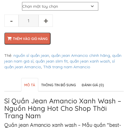
gốc
hiện
Size
là:
tại
₫550.000.
là:
₫350.000.
-
+
THÊM VÀO GIỎ HÀNG
Thẻ:
nguồn sỉ quần jean
,
quần jean Amancio chính hãng
,
quần
jean nam giá sỉ
,
quần jean slim fit
,
quần jean xanh wash
,
sỉ
quần jean Amancio
,
Thời trang nam Amancio
MÔ TẢ
THÔNG TIN BỔ SUNG
ĐÁNH GIÁ (0)
Sỉ Quần Jean Amancio Xanh Wash –
Nguồn Hàng Hot Cho Shop Thời
Trang Nam
Quần jean Amancio xanh wash – Mẫu quần “best-