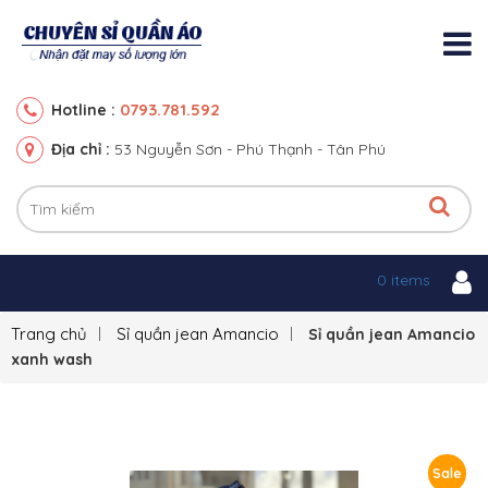
0793.781.592
Hotline :
Địa chỉ :
53 Nguyễn Sơn - Phú Thạnh - Tân Phú
0 items
Trang chủ
Sỉ quần jean Amancio
Sỉ quần jean Amancio
xanh wash
Sale