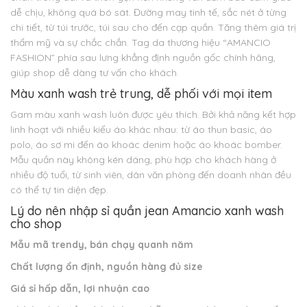
dễ chịu, không quá bó sát. Đường may tinh tế, sắc nét ở từng
chi tiết, từ túi trước, túi sau cho đến cạp quần. Tăng thêm giá trị
thẩm mỹ và sự chắc chắn. Tag da thương hiệu “AMANCIO
FASHION” phía sau lưng khẳng định nguồn gốc chính hãng,
giúp shop dễ dàng tư vấn cho khách.
Màu xanh wash trẻ trung, dễ phối với mọi item
Gam màu xanh wash luôn được yêu thích. Bởi khả năng kết hợp
linh hoạt với nhiều kiểu áo khác nhau: từ áo thun basic, áo
polo, áo sơ mi đến áo khoác denim hoặc áo khoác bomber.
Mẫu quần này không kén dáng, phù hợp cho khách hàng ở
nhiều độ tuổi, từ sinh viên, dân văn phòng đến doanh nhân đều
có thể tự tin diện đẹp.
Lý do nên nhập sỉ quần jean Amancio xanh wash
cho shop
Mẫu mã trendy, bán chạy quanh năm
Chất lượng ổn định, nguồn hàng đủ size
Giá sỉ hấp dẫn, lợi nhuận cao