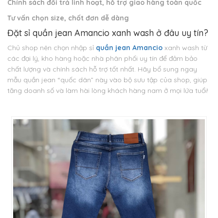
Chính sách đổi trả linh hoạt, hỗ trợ giao hàng toàn quốc
Tư vấn chọn size, chốt đơn dễ dàng
Đặt sỉ quần jean Amancio xanh wash ở đâu uy tín?
Chủ shop nên chọn nhập sỉ
quần jean Amancio
xanh wash từ
các đại lý, kho hàng hoặc nhà phân phối uy tín để đảm bảo
chất lượng và chính sách hỗ trợ tốt nhất. Hãy bổ sung ngay
mẫu quần jean “quốc dân” này vào bộ sưu tập của shop, giúp
tăng doanh số và làm hài lòng khách hàng nam ở mọi lứa tuổi!