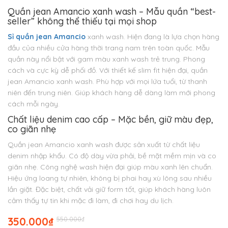
Quần jean Amancio xanh wash – Mẫu quần “best-
seller” không thể thiếu tại mọi shop
Sỉ quần jean Amancio
xanh wash. Hiện đang là lựa chọn hàng
đầu của nhiều cửa hàng thời trang nam trên toàn quốc. Mẫu
quần này nổi bật với gam màu xanh wash trẻ trung. Phong
cách và cực kỳ dễ phối đồ. Với thiết kế slim fit hiện đại, quần
jean Amancio xanh wash. Phù hợp với mọi lứa tuổi, từ thanh
niên đến trung niên. Giúp khách hàng dễ dàng làm mới phong
cách mỗi ngày.
Chất liệu denim cao cấp – Mặc bền, giữ màu đẹp,
co giãn nhẹ
Quần jean Amancio xanh wash được sản xuất từ chất liệu
denim nhập khẩu. Có độ dày vừa phải, bề mặt mềm mịn và co
giãn nhẹ. Công nghệ wash hiện đại giúp màu xanh lên chuẩn.
Hiệu ứng loang tự nhiên, không bị phai hay xù lông sau nhiều
lần giặt. Đặc biệt, chất vải giữ form tốt, giúp khách hàng luôn
cảm thấy tự tin khi mặc đi làm, đi chơi hay du lịch.
Giá
Giá
350.000
₫
550.000
₫