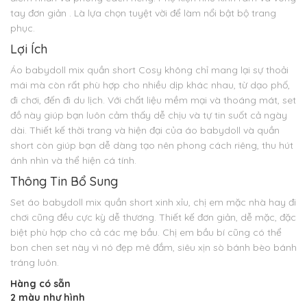
tay đơn giản . Là lựa chọn tuyệt vời để làm nổi bật bộ trang
phục.
Lợi Ích
Áo babydoll mix quần short Cosy không chỉ mang lại sự thoải
mái mà còn rất phù hợp cho nhiều dịp khác nhau, từ dạo phố,
đi chơi, đến đi du lịch. Với chất liệu mềm mại và thoáng mát, set
đồ này giúp bạn luôn cảm thấy dễ chịu và tự tin suốt cả ngày
dài. Thiết kế thời trang và hiện đại của áo babydoll và quần
short còn giúp bạn dễ dàng tạo nên phong cách riêng, thu hút
ánh nhìn và thể hiện cá tính.
Thông Tin Bổ Sung
Set áo babydoll mix quần short xinh xỉu, chị em mặc nhà hay đi
chơi cũng đều cực kỳ dễ thương. Thiết kế đơn giản, dễ mặc, đặc
biệt phù hợp cho cả các mẹ bầu. Chị em bầu bí cũng có thể
bon chen set này vì nó đẹp mê đắm, siêu xịn sò bánh bèo bánh
tráng luôn.
Hàng có sẵn
2 màu như hình