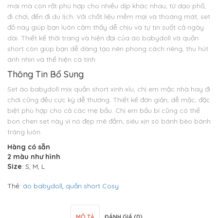
mái mà còn rất phù hợp cho nhiều dịp khác nhau, từ dạo phố,
đi chơi, đến đi du lịch. Với chất liệu mềm mại và thoáng mát, set
đồ này giúp bạn luôn cảm thấy dễ chịu và tự tin suốt cả ngày
dài. Thiết kế thời trang và hiện đại của áo babydoll và quần
short còn giúp bạn dễ dàng tạo nên phong cách riêng, thu hút
ánh nhìn và thể hiện cá tính.
Thông Tin Bổ Sung
Set áo babydoll mix quần short xinh xỉu, chị em mặc nhà hay đi
chơi cũng đều cực kỳ dễ thương. Thiết kế đơn giản, dễ mặc, đặc
biệt phù hợp cho cả các mẹ bầu. Chị em bầu bí cũng có thể
bon chen set này vì nó đẹp mê đắm, siêu xịn sò bánh bèo bánh
tráng luôn.
Hàng có sẵn
2 màu như hình
Size
: S, M, L
Thẻ:
áo babydoll
,
quần short Cosy
MÔ TẢ
ĐÁNH GIÁ (0)