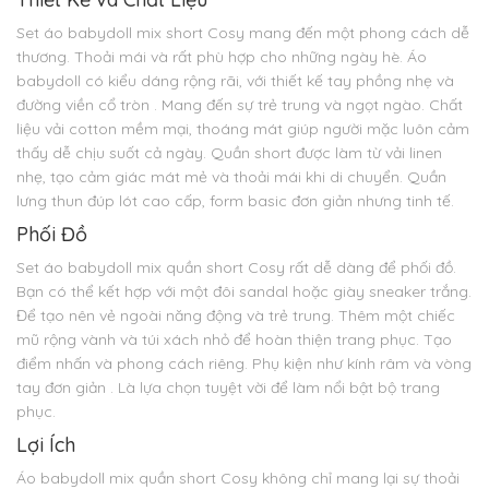
Set áo babydoll mix short Cosy mang đến một phong cách dễ
thương. Thoải mái và rất phù hợp cho những ngày hè. Áo
babydoll có kiểu dáng rộng rãi, với thiết kế tay phồng nhẹ và
đường viền cổ tròn . Mang đến sự trẻ trung và ngọt ngào. Chất
liệu vải cotton mềm mại, thoáng mát giúp người mặc luôn cảm
thấy dễ chịu suốt cả ngày. Quần short được làm từ vải linen
nhẹ, tạo cảm giác mát mẻ và thoải mái khi di chuyển. Quần
lưng thun đúp lót cao cấp, form basic đơn giản nhưng tinh tế.
Phối Đồ
Set áo babydoll mix quần short Cosy rất dễ dàng để phối đồ.
Bạn có thể kết hợp với một đôi sandal hoặc giày sneaker trắng.
Để tạo nên vẻ ngoài năng động và trẻ trung. Thêm một chiếc
mũ rộng vành và túi xách nhỏ để hoàn thiện trang phục. Tạo
điểm nhấn và phong cách riêng. Phụ kiện như kính râm và vòng
tay đơn giản . Là lựa chọn tuyệt vời để làm nổi bật bộ trang
phục.
Lợi Ích
Áo babydoll mix quần short Cosy không chỉ mang lại sự thoải