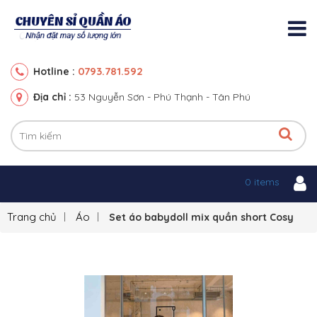
0793.781.592
Hotline :
Địa chỉ :
53 Nguyễn Sơn - Phú Thạnh - Tân Phú
0 items
Trang chủ
Áo
Set áo babydoll mix quần short Cosy