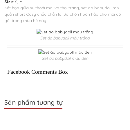
Size
: S, M, L
Kết hợp giữa sự thoải mái và thời trang, set áo babydoll mix
quần short Cosy chắc chắn là lựa chọn hoàn hảo cho mọi cô
gái trong mùa hè này.
Set áo babydoll màu trắng
Set áo babydoll màu đen
Facebook Comments Box
Sản phẩm tương tự