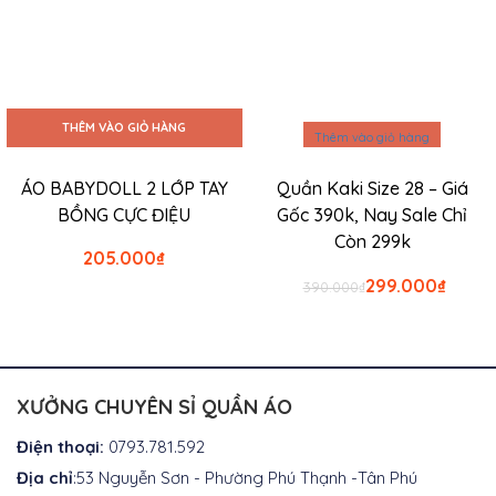
THÊM VÀO GIỎ HÀNG
Thêm vào giỏ hàng
ÁO BABYDOLL 2 LỚP TAY
Quần Kaki Size 28 – Giá
BỒNG CỰC ĐIỆU
Gốc 390k, Nay Sale Chỉ
Còn 299k
205.000
₫
Giá
Giá
299.000
₫
390.000
₫
gốc
hiện
là:
tại
₫390.000.
là:
₫299.0
XƯỞNG CHUYÊN SỈ QUẦN ÁO
Điện thoại:
0793.781.592
Địa chỉ
:53 Nguyễn Sơn - Phường Phú Thạnh -Tân Phú