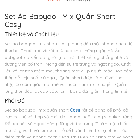
Set Áo Babydoll Mix Quần Short
Cosy
Thiết Kế và Chất Liệu
Set áo babydoll mix short Cosy mang đến một phong cách dễ
thương. Thoải mái và rất phù hợp cho những ngày hè. Áo
babydoll có kiểu dáng rộng rãi, với thiết kế tay phồng nhẹ và
đường viền cổ tròn . Mang đến sự trẻ trung và ngọt ngào. Chất
liệu vải cotton mềm mại, thoáng mát giúp người mặc luôn cảm
thấy dễ chịu suốt cả ngày. Quần short được làm từ vải linen
nhẹ, tạo cảm giác mát mẻ và thoải mái khi di chuyển. Quần
lưng thun đúp lót cao cấp, form basic đơn giản nhưng tinh tế.
Phối Đồ
Set áo babydoll mix quần short
Cosy
rất dễ dàng để phối đồ.
Bạn có thể kết hợp với một đôi sandal hoặc giày sneaker trắng.
Để tạo nên vẻ ngoài năng động và trẻ trung. Thêm một chiếc
mũ rộng vành và túi xách nhỏ để hoàn thiện trang phục. Tạo
điểm nhấn và phong cách riêng. Phụ kiện như kính râm và vòng