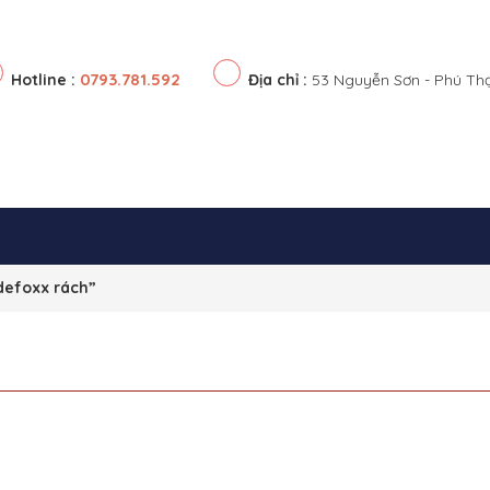
0793.781.592
Hotline :
Địa chỉ :
53 Nguyễn Sơn - Phú Th
defoxx rách”