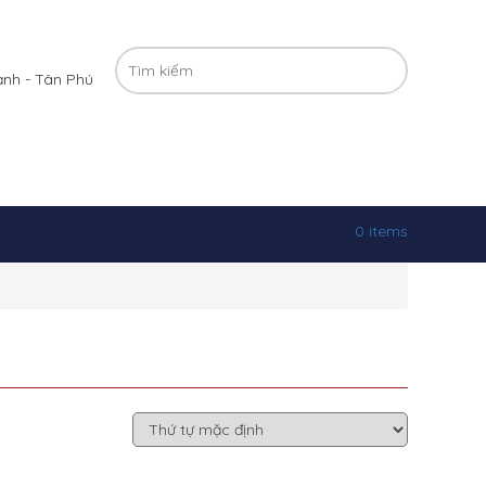
ạnh - Tân Phú
0 items