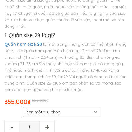
“Quần size 28 là size gì, và phù hợp cho dáng người như thế
nào? Khi mua quần, nhiều người vẫn thường thắc mắc . Bài viết
này từ Chuyên sỉ quần áo sẽ giúp bạn hiểu rõ ý nghĩa của size
28. Cách đo và chọn quần chuẩn để vừa vặn, thoải mái và tôn
dáng nhất.
1. Quần size 28 là gì?
Quần nam size 28
là một trong những kích cỡ nhỏ nhất. Trong
bảng size quần nam phổ biến hiện nay. Con số 28 được tính
theo inch (1 inch = 2,54 cm) và thường đại diện cho vòng eo
khoảng 71–73 cm.
Size này phù hợp với nam giới có dáng gầy,
nhỏ hoặc mảnh khảnh. Thường có cân nặng từ 48–55 kg và
chiều cao trung bình 1m60–1m70.
Với người có vòng eo nhỏ hơn
trung bình. Quần size 28 giúp ôm gọn phần eo và mông, tạo
cảm giác gọn gàng và chỉn chu khi mặc.
Giá
Giá
355.000
₫
550.000
₫
gốc
hiện
Màu
là:
tại
₫550.000.
là:
₫355.000.
-
+