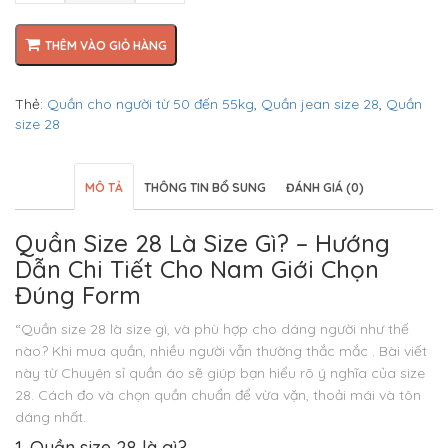
THÊM VÀO GIỎ HÀNG
Thẻ:
Quần cho người từ 50 đến 55kg
,
Quần jean size 28
,
Quần
size 28
MÔ TẢ
THÔNG TIN BỔ SUNG
ĐÁNH GIÁ (0)
Quần Size 28 Là Size Gì? – Hướng
Dẫn Chi Tiết Cho Nam Giới Chọn
Đúng Form
“Quần size 28 là size gì, và phù hợp cho dáng người như thế
nào? Khi mua quần, nhiều người vẫn thường thắc mắc . Bài viết
này từ Chuyên sỉ quần áo sẽ giúp bạn hiểu rõ ý nghĩa của size
28. Cách đo và chọn quần chuẩn để vừa vặn, thoải mái và tôn
dáng nhất.
1. Quần size 28 là gì?