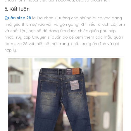
chuẩn form người Việt, đảm bảo vừa, đẹp và thoải mái.
5. Kết luận
Quần size 28
là lựa chọn lý tưởng cho những ai có vóc dáng
nhỏ, yêu thích sự vừa vặn và gọn gàng. Khi hiểu rõ kích cỡ, form
và chất liệu, bạn sẽ dễ dàng tìm được chiếc quần phù hợp
nhất.
Truy cập Chuyên sỉ quần áo để xem thêm các mẫu quần
nam size 28 với thiết kế thời trang, chất lượng ổn định và giá
hợp lý.