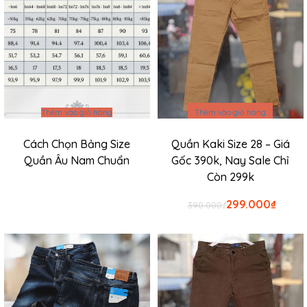
Thêm vào giỏ hàng
Thêm vào giỏ hàng
Cách Chọn Bảng Size
Quần Kaki Size 28 – Giá
Quần Âu Nam Chuẩn
Gốc 390k, Nay Sale Chỉ
Còn 299k
Giá
Giá
299.000
₫
390.000
₫
gốc
hiện
là:
tại
₫390.000.
là:
Sale
₫299.0