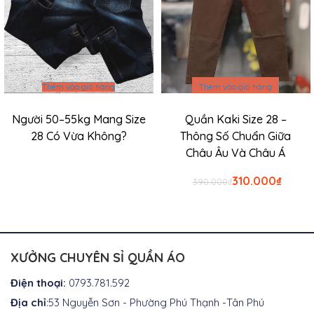
Thêm vào giỏ hàng
Thêm vào giỏ hàng
Người 50–55kg Mang Size
Quần Kaki Size 28 –
28 Có Vừa Không?
Thông Số Chuẩn Giữa
Châu Âu Và Châu Á
Giá
Giá
310.000
₫
390.000
₫
gốc
hiện
là:
tại
₫390.000.
là:
₫310.0
XƯỞNG CHUYÊN SỈ QUẦN ÁO
Điện thoại:
0793.781.592
Địa chỉ
:53 Nguyễn Sơn - Phường Phú Thạnh -Tân Phú