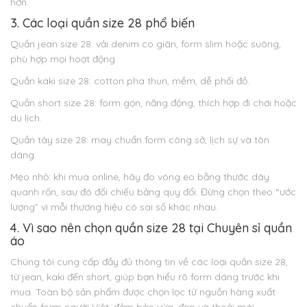
hơn.
3. Các loại quần size 28 phổ biến
Quần jean size 28: vải denim co giãn, form slim hoặc suông,
phù hợp mọi hoạt động.
Quần kaki size 28: cotton pha thun, mềm, dễ phối đồ.
Quần short size 28: form gọn, năng động, thích hợp đi chơi hoặc
du lịch.
Quần tây size 28: may chuẩn form công sở, lịch sự và tôn
dáng.
Mẹo nhỏ: khi mua online, hãy đo vòng eo bằng thước dây
quanh rốn, sau đó đối chiếu bảng quy đổi. Đừng chọn theo “ước
lượng” vì mỗi thương hiệu có sai số khác nhau.
4. Vì sao nên chọn quần size 28 tại Chuyên sỉ quần
áo
Chúng tôi cung cấp đầy đủ thông tin về các loại quần size 28,
từ jean, kaki đến short, giúp bạn hiểu rõ form dáng trước khi
mua. Toàn bộ sản phẩm được chọn lọc từ nguồn hàng xuất