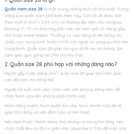
Quần nam size 28
là một trong những kích cỡ nhỏ nhất. Trong
bảng size quần nam phổ biến hiện nay. Con số 28 được tính
theo inch (1 inch = 2,54 cm) và thường đại diện cho vòng eo
khoảng 71–73 cm.
Size này phù hợp với nam giới có dáng gầy,
nhỏ hoặc mảnh khảnh. Thường có cân nặng từ 48–55 kg và
chiều cao trung bình 1m60–1m70.
Với người có vòng eo nhỏ hơn
trung bình. Quần size 28 giúp ôm gọn phần eo và mông, tạo
cảm giác gọn gàng và chỉn chu khi mặc.
2. Quần size 28 phù hợp với những dáng nào?
Người gầy hoặc dáng chữ I: quần size 28 giúp tạo cảm giác
cân đối hơn cho tổng thể.
Người trẻ tuổi, sinh viên, nhân viên văn phòng dáng nhỏ: dễ
chọn form vừa vặn, không phải chỉnh sửa.
Nam dáng mảnh, thích quần ôm nhẹ: form slimfit size 28 sẽ
giúp tôn dáng và vẫn đảm bảo sự linh hoạt.
Nếu bạn thuộc nhóm dáng nhỏ nhưng có hông hơi rộng, nên
chọn chất liệu có độ co giãn nhẹ (spandex 2–3%) để mặc vừa