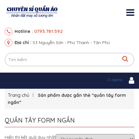
0793.781.592
Hotline :
Địa chỉ :
53 Nguyễn Sơn - Phú Thạnh - Tân Phú
0 items
Trang chủ
Sản phẩm được gắn thẻ “quần tây form
ngắn”
QUẦN TÂY FORM NGẮN
Hiển thị kết quả duy nhất