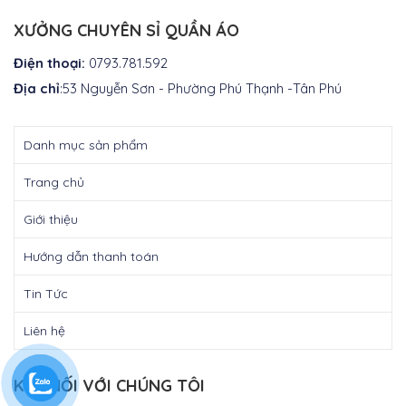
là:
₫350.000.
XƯỞNG CHUYÊN SỈ QUẦN ÁO
Điện thoại:
0793.781.592
Địa chỉ
:53 Nguyễn Sơn - Phường Phú Thạnh -Tân Phú
Danh mục sản phẩm
Trang chủ
Giới thiệu
Hướng dẫn thanh toán
Tin Tức
Liên hệ
KẾT NỐI VỚI CHÚNG TÔI