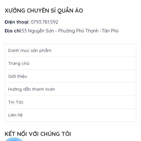
là:
₫300.000.
XƯỞNG CHUYÊN SỈ QUẦN ÁO
Điện thoại:
0793.781.592
Địa chỉ
:53 Nguyễn Sơn - Phường Phú Thạnh -Tân Phú
Danh mục sản phẩm
Trang chủ
Giới thiệu
Hướng dẫn thanh toán
Tin Tức
Liên hệ
KẾT NỐI VỚI CHÚNG TÔI