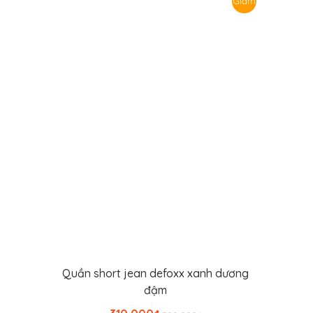
Giảm
giá!
Quần short jean defoxx xanh dương
Thêm vào giỏ hàng
đậm
Giá
Giá