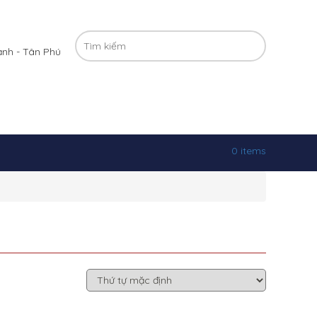
ạnh - Tân Phú
0 items