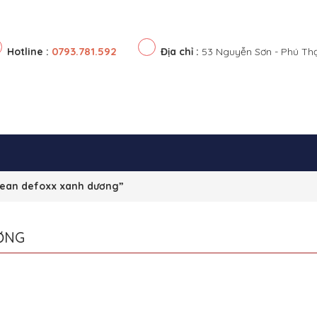
0793.781.592
Hotline :
Địa chỉ :
53 Nguyễn Sơn - Phú Th
jean defoxx xanh dương”
ƠNG