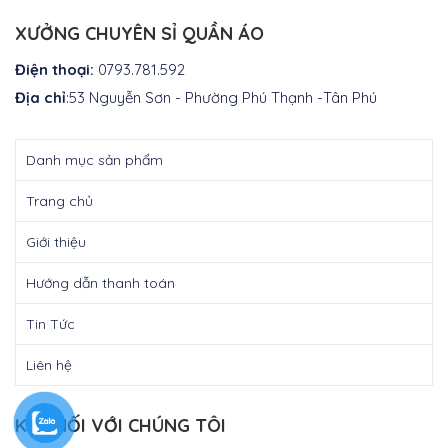
là:
₫300.000.
XƯỞNG CHUYÊN SỈ QUẦN ÁO
Điện thoại:
0793.781.592
Địa chỉ
:53 Nguyễn Sơn - Phường Phú Thạnh -Tân Phú
Danh mục sản phẩm
Trang chủ
Giới thiệu
Hướng dẫn thanh toán
Tin Tức
Liên hệ
KẾT NỐI VỚI CHÚNG TÔI