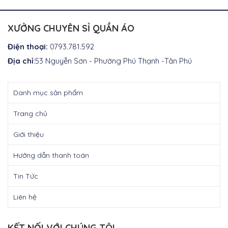
tại
là:
₫400.000.
XƯỞNG CHUYÊN SỈ QUẦN ÁO
Điện thoại:
0793.781.592
Địa chỉ
:53 Nguyễn Sơn - Phường Phú Thạnh -Tân Phú
Danh mục sản phẩm
Trang chủ
Giới thiệu
Hướng dẫn thanh toán
Tin Tức
Liên hệ
KẾT NỐI VỚI CHÚNG TÔI