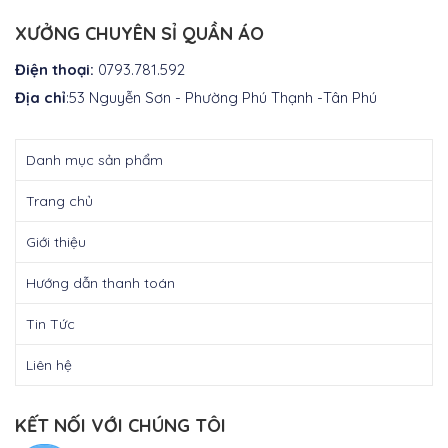
là:
₫350.000.
XƯỞNG CHUYÊN SỈ QUẦN ÁO
Điện thoại:
0793.781.592
Địa chỉ
:53 Nguyễn Sơn - Phường Phú Thạnh -Tân Phú
Danh mục sản phẩm
Trang chủ
Giới thiệu
Hướng dẫn thanh toán
Tin Tức
Liên hệ
KẾT NỐI VỚI CHÚNG TÔI