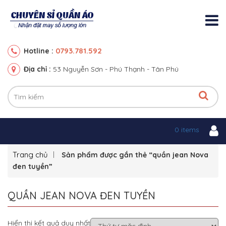
0793.781.592
Hotline :
Địa chỉ :
53 Nguyễn Sơn - Phú Thạnh - Tân Phú
0 items
Trang chủ
Sản phẩm được gắn thẻ “quần jean Nova
đen tuyền”
QUẦN JEAN NOVA ĐEN TUYỀN
Hiển thị kết quả duy nhất