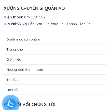
là:
₫350.000.
XƯỞNG CHUYÊN SỈ QUẦN ÁO
Điện thoại:
0793.781.592
Địa chỉ
:53 Nguyễn Sơn - Phường Phú Thạnh -Tân Phú
Danh mục sản phẩm
Trang chủ
Giới thiệu
Hướng dẫn thanh toán
Tin Tức
Liên hệ
KẾT NỐI VỚI CHÚNG TÔI